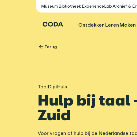
Museum
Bibliotheek
ExperienceLab
Archief & E
Ontdekken
Leren
Maken
Terug
TaalDigiHuis
Hulp bij taal
Zuid
Voor vragen of hulp bij de Nederlandse taa