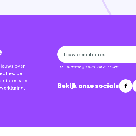
e
nieuws over
Dit formulier gebruikt reCAPTCHA
ecties. Je
ersturen van
Bekijk onze socials
verklaring.
Fac