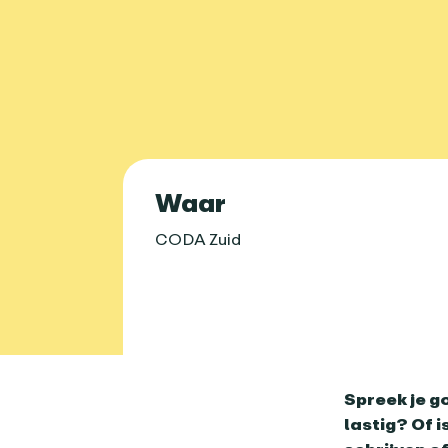
Praktische 
Waar
CODA Zuid
Over dit age
Spreek je g
lastig? Of i