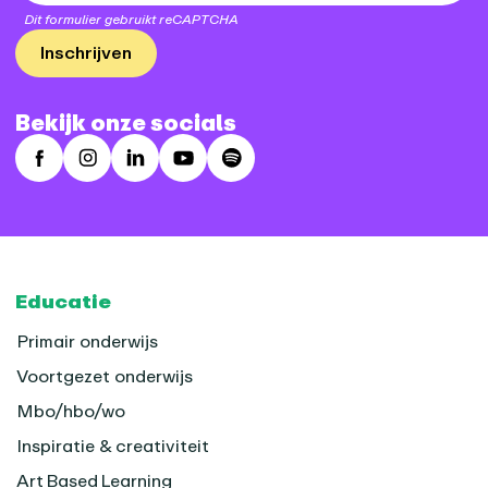
Dit formulier gebruikt reCAPTCHA
Inschrijven
Bekijk onze socials
Facebook
Instagram
LinkedIn
Youtube
Spotify
Footer
Educatie
Primair onderwijs
Voortgezet onderwijs
Mbo/hbo/wo
Inspiratie & creativiteit
Art Based Learning