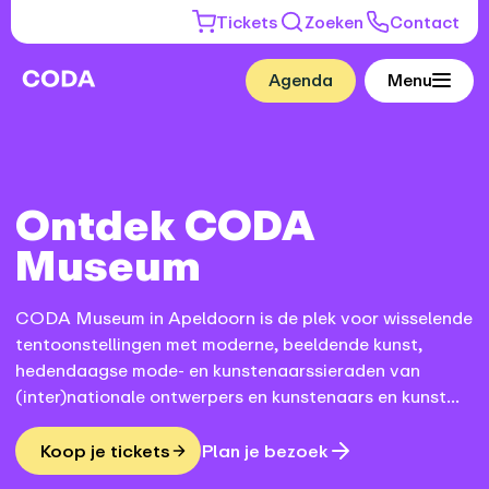
Tickets
Zoeken
Contact
Agenda
Menu
Ontdek CODA
Museum
CODA Museum in Apeldoorn is de plek voor wisselende
tentoonstellingen met moderne, beeldende kunst,
hedendaagse mode- en kunstenaarssieraden van
(inter)nationale ontwerpers en kunstenaars en kunst
van en op papier.
Koop je tickets
Plan je bezoek