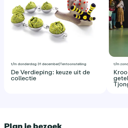
t/m donderdag 31 december
|
Tentoonstelling
t/m zon
De Verdieping: keuze uit de
Kroon
collectie
gete
Tjon
Plan je bezoek