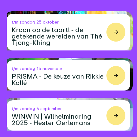
t/m zondag 25 oktober
Kroon op de taart! - de
getekende werelden van Thé
Tjong-Khing
t/m zondag 15 november
PRISMA - De keuze van Rikkie
Kollé
t/m zondag 6 september
WINWIN | Wilhelminaring
2025 - Hester Oerlemans