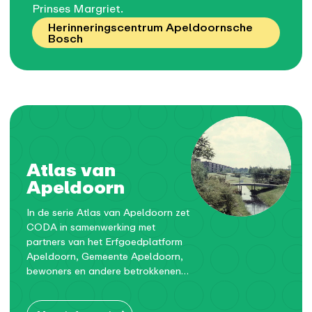
Prinses Margriet.
Herinneringscentrum Apeldoornsche
Bosch
Atlas van
Apeldoorn
In de serie Atlas van Apeldoorn zet
CODA in samenwerking met
partners van het Erfgoedplatform
Apeldoorn, Gemeente Apeldoorn,
bewoners en andere betrokkenen
elk jaar één wijk of dorp in de
gemeente Apeldoorn in de