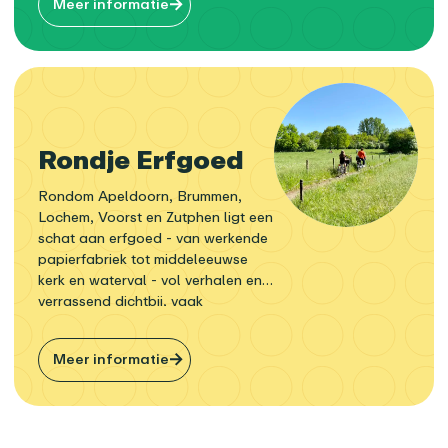
schijnwerpers.
Meer informatie
Rondje Erfgoed
Rondom Apeldoorn, Brummen,
Lochem, Voorst en Zutphen ligt een
schat aan erfgoed - van werkende
papierfabriek tot middeleeuwse
kerk en waterval - vol verhalen en
verrassend dichtbij, vaak
bereikbaar per fiets, te voet of met
de stoomtrein.
Meer informatie