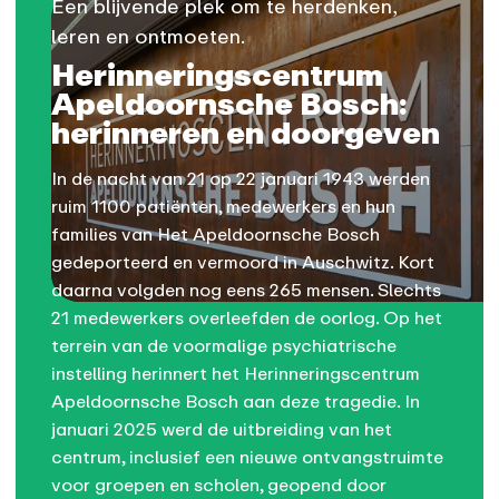
Een blijvende plek om te herdenken,
leren en ontmoeten.
Herinneringscentrum
Apeldoornsche Bosch:
herinneren en doorgeven
In de nacht van 21 op 22 januari 1943 werden
ruim 1100 patiënten, medewerkers en hun
families van Het Apeldoornsche Bosch
gedeporteerd en vermoord in Auschwitz. Kort
daarna volgden nog eens 265 mensen. Slechts
21 medewerkers overleefden de oorlog. Op het
terrein van de voormalige psychiatrische
instelling herinnert het Herinneringscentrum
Apeldoornsche Bosch aan deze tragedie. In
januari 2025 werd de uitbreiding van het
centrum, inclusief een nieuwe ontvangstruimte
voor groepen en scholen, geopend door