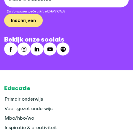
Dit formulier gebruikt reCAPTCHA
Inschrijven
Bekijk onze socials
Facebook
Instagram
LinkedIn
Youtube
Spotify
Footer
Educatie
Primair onderwijs
Voortgezet onderwijs
Mbo/hbo/wo
Inspiratie & creativiteit