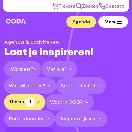
Tickets
Zoeken
Contact
Agenda
Menu
Agenda & activiteiten
Laat je inspireren!
Met wie?
Wanneer?
Wat wil je doen?
Soort activiteit
Thema
Waar in CODA
1
Partnerlocaties
Toegankelijkheid