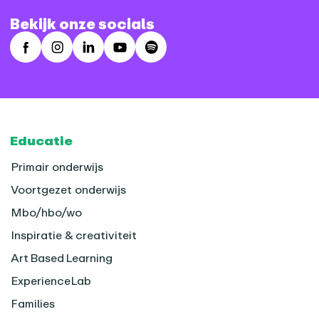
Bekijk onze socials
Facebook
Instagram
LinkedIn
Youtube
Spotify
Footer
Educatie
Primair onderwijs
Voortgezet onderwijs
Mbo/hbo/wo
Inspiratie & creativiteit
Art Based Learning
ExperienceLab
Families