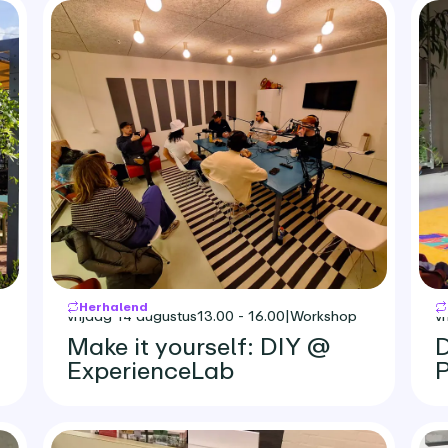
Herhalend
vrijdag 14 augustus
13.00 - 16.00
|
Workshop
v
Make it yourself: DIY @
D
ExperienceLab