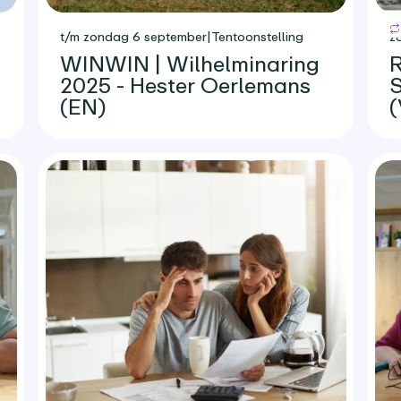
t/m zondag 6 september
|
Tentoonstelling
z
WINWIN | Wilhelminaring
R
2025 - Hester Oerlemans
S
(EN)