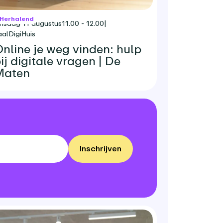
Herhalend
insdag 11 augustus
11.00 - 12.00
|
aalDigiHuis
nline je weg vinden: hulp
ij digitale vragen | De
Maten
Inschrijven