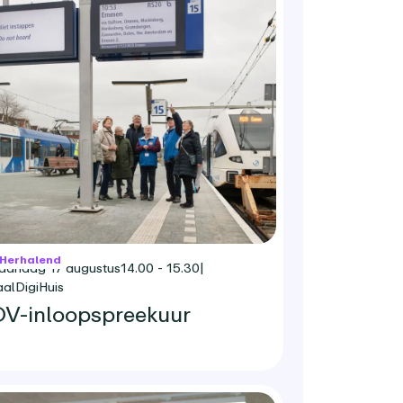
Herhalend
aandag 17 augustus
14.00 - 15.30
|
aalDigiHuis
V-inloopspreekuur