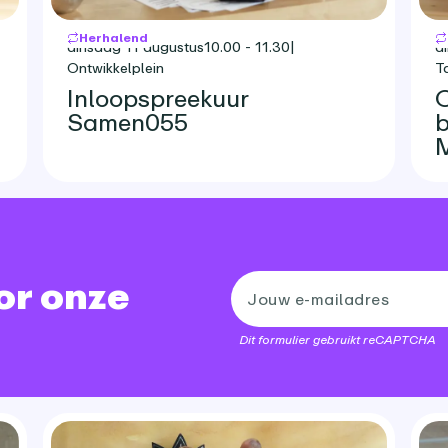
Herhalend
dinsdag 11 augustus
10.00 - 11.30
|
d
Ontwikkelplein
T
Inloopspreekuur
O
Samen055
b
oor onze
Dit formulier gebruikt reCAPTCHA