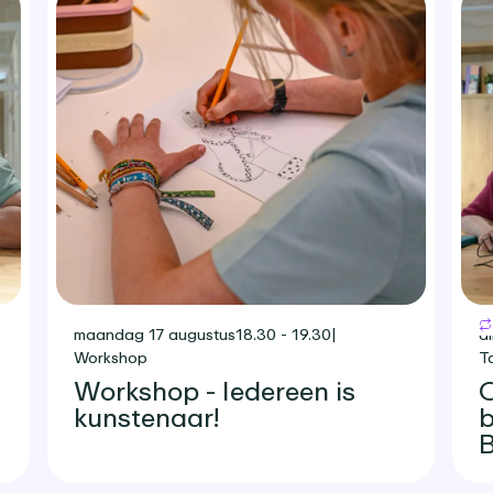
maandag 17 augustus
18.30 - 19.30
|
d
Workshop
T
Workshop - Iedereen is
O
kunstenaar!
b
B