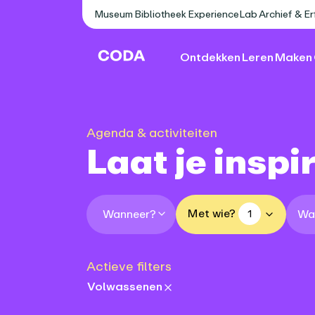
Museum
Bibliotheek
ExperienceLab
Archief & E
Ontdekken
Leren
Maken
Agenda & activiteiten
Laat je inspi
Met wie?
Wat
Wanneer?
1
Actieve filters
Volwassenen
ageRequirements: