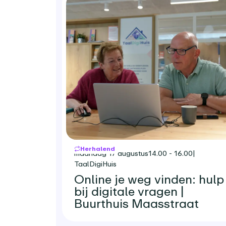
Herhalend
maandag 17 augustus
14.00 - 16.00
|
TaalDigiHuis
Online je weg vinden: hulp
bij digitale vragen |
Buurthuis Maasstraat