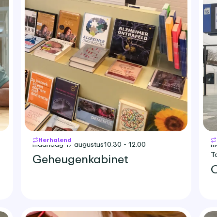
Herhalend
maandag 17 augustus
10.30 - 12.00
m
T
Geheugenkabinet
O