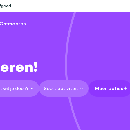
rfgoed
Ontmoeten
reren!
 wil je doen?
Soort activiteit
Meer opties