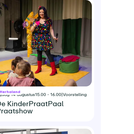
Herhalend
rijdag 14 augustus
15.00 - 16.00
|
Voorstelling
e KinderPraatPaal
Praatshow