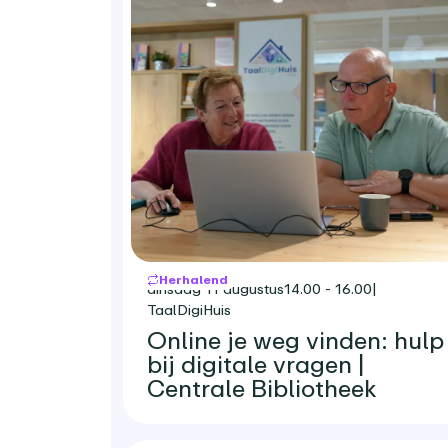
Herhalend
dinsdag 11 augustus
14.00 - 16.00
|
TaalDigiHuis
Online je weg vinden: hulp
bij digitale vragen |
Centrale Bibliotheek