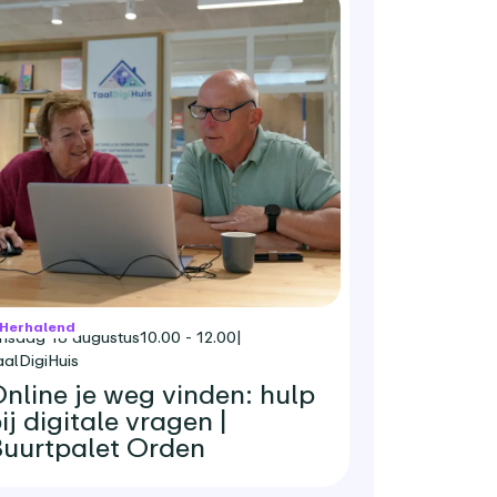
Herhalend
insdag 18 augustus
10.00 - 12.00
|
aalDigiHuis
nline je weg vinden: hulp
ij digitale vragen |
uurtpalet Orden