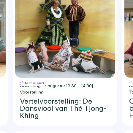
Herhalend
woensdag 12 augustus
13.30 - 14.00
|
d
Voorstelling
T
Vertelvoorstelling: De
O
Dansviool van Thé Tjong-
b
Khing