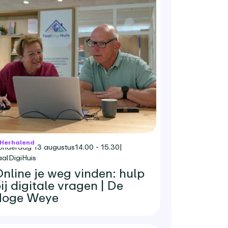
Herhalend
onderdag 13 augustus
14.00 - 15.30
|
aalDigiHuis
nline je weg vinden: hulp
ij digitale vragen | De
Hoge Weye