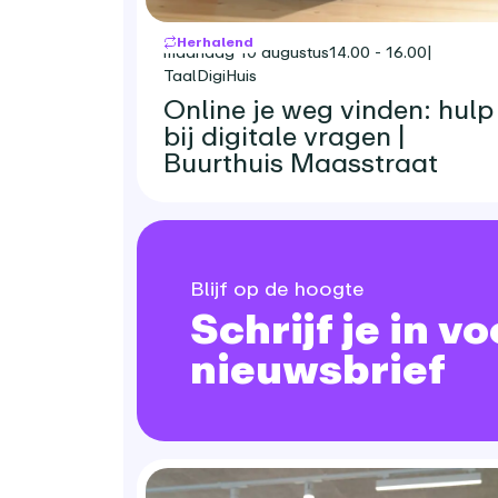
Herhalend
maandag 10 augustus
14.00 - 16.00
|
TaalDigiHuis
Online je weg vinden: hulp
bij digitale vragen |
Buurthuis Maasstraat
Blijf op de hoogte
Schrijf je in v
nieuwsbrief