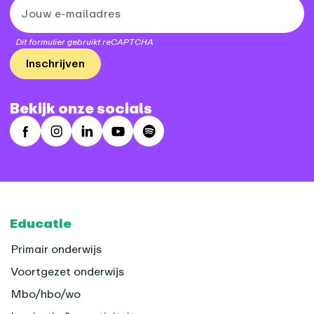
Dit formulier gebruikt reCAPTCHA
Inschrijven
Bekijk onze socials
Facebook
Instagram
LinkedIn
Youtube
Spotify
Footer
Educatie
Primair onderwijs
Voortgezet onderwijs
Mbo/hbo/wo