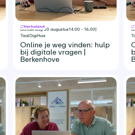
Herhalend
donderdag 20 augustus
14.00 - 16.00
|
d
TaalDigiHuis
T
Online je weg vinden: hulp
O
bij digitale vragen |
b
Berkenhove
B