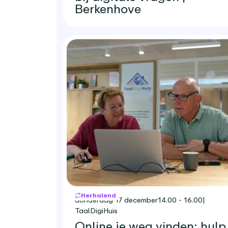
Berkenhove
Herhalend
donderdag 17 december
14.00 - 16.00
|
TaalDigiHuis
Online je weg vinden: hulp