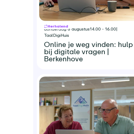
Herhalend
donderdag 6 augustus
14.00 - 16.00
|
TaalDigiHuis
Online je weg vinden: hulp
bij digitale vragen |
Berkenhove