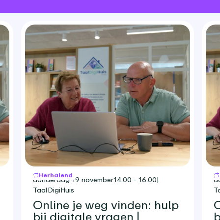
Herhalend
donderdag 19 november
14.00 - 16.00
|
d
TaalDigiHuis
T
Online je weg vinden: hulp
O
bij digitale vragen |
b