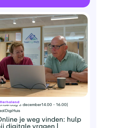
Herhalend
onderdag 3 december
14.00 - 16.00
|
aalDigiHuis
nline je weg vinden: hulp
ij digitale vragen |