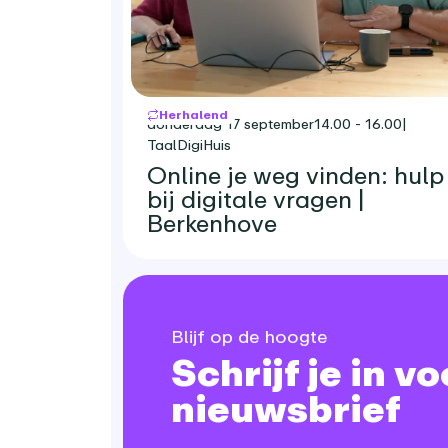
Herhalend
donderdag 17 september
14.00 - 16.00
|
TaalDigiHuis
Online je weg vinden: hulp
bij digitale vragen |
Berkenhove
Blijf op de hoogte
Schrijf je in v
nieuwsbrief