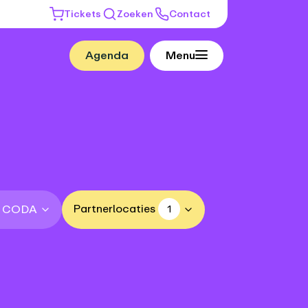
Tickets
Zoeken
Contact
Agenda
Menu
Partnerlocaties
n CODA
1