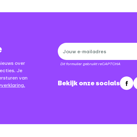
e
nieuws over
Dit formulier gebruikt reCAPTCHA
ecties. Je
ersturen van
Bekijk onze socials
verklaring.
Fac