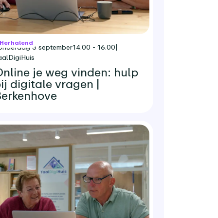
Herhalend
onderdag 3 september
14.00 - 16.00
|
aalDigiHuis
nline je weg vinden: hulp
ij digitale vragen |
erkenhove