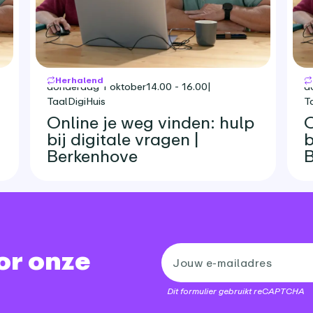
Herhalend
donderdag 1 oktober
14.00 - 16.00
|
d
TaalDigiHuis
T
Online je weg vinden: hulp
O
bij digitale vragen |
b
Berkenhove
B
oor onze
Dit formulier gebruikt reCAPTCHA