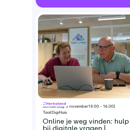
Herhalend
donderdag 5 november
14.00 - 16.00
|
TaalDigiHuis
Online je weg vinden: hulp
bij digitale vragen |