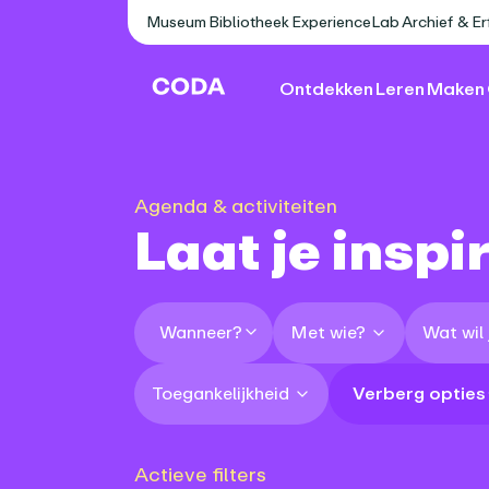
Museum
Bibliotheek
ExperienceLab
Archief & E
Ontdekken
Leren
Maken
Agenda & activiteiten
Laat je inspi
Met wie?
Wat wil
Wanneer?
Toegankelijkheid
Verberg opties
Actieve filters