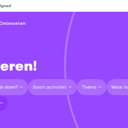
rfgoed
Ontmoeten
reren!
 je doen?
Soort activiteit
Thema
Waar i