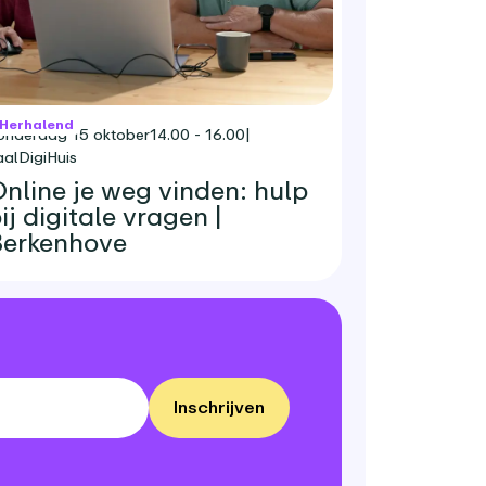
Herhalend
onderdag 15 oktober
14.00 - 16.00
|
aalDigiHuis
nline je weg vinden: hulp
ij digitale vragen |
erkenhove
Inschrijven