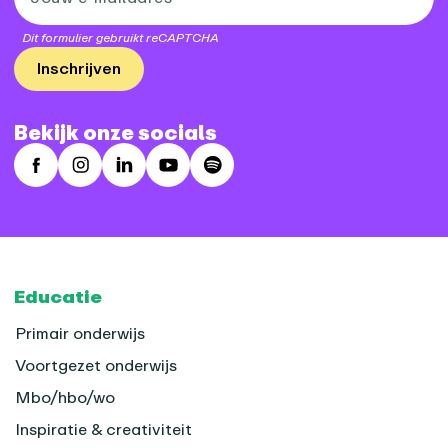
Dit formulier gebruikt reCAPTCHA
Inschrijven
Bekijk onze socials
Facebook
Instagram
LinkedIn
Youtube
Spotify
Footer
Educatie
Primair onderwijs
Voortgezet onderwijs
Mbo/hbo/wo
Inspiratie & creativiteit