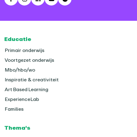
Facebook
Instagram
LinkedIn
Youtube
Spotify
Footer
Educatie
Primair onderwijs
Voortgezet onderwijs
Mbo/hbo/wo
Inspiratie & creativiteit
Art Based Learning
ExperienceLab
Families
Thema's