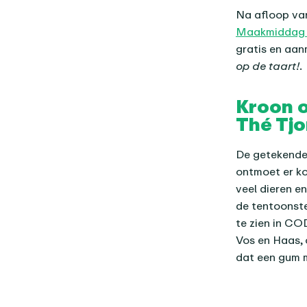
Na afloop van
Maakmiddag 
gratis en aan
op de taart!
.
Kroon o
Thé Tj
De getekende 
ontmoet er ko
veel dieren en
de tentoonste
te zien in CO
Vos en Haas, 
dat een gum m