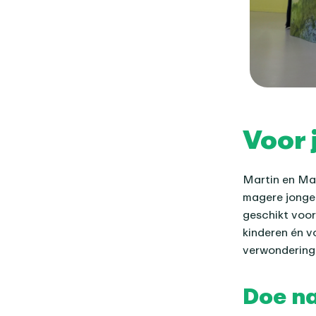
Voor 
Martin en Maa
magere jongen
geschikt voor
kinderen én v
verwondering 
Doe n