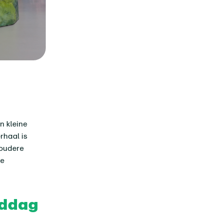
n kleine
rhaal is
 oudere
ge
iddag