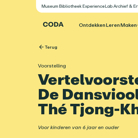
Museum
Bibliotheek
ExperienceLab
Archief & E
Ontdekken
Leren
Maken
Terug
Voorstelling
Vertelvoorste
De Dansvioo
Thé Tjong-K
Voor kinderen van 6 jaar en ouder