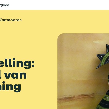
rfgoed
Ontmoeten
lling:
l van
hing