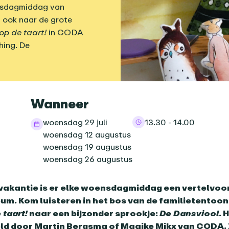
ensdagmiddag van
m ook naar de grote
op de taart!
in CODA
hing. De
informatie
Wanneer
woensdag 29 juli
13.30 - 14.00
woensdag 12 augustus
woensdag 19 augustus
woensdag 26 augustus
nda-item
vakantie is er elke woensdagmiddag een vertelvoor
. Kom luisteren in het bos van de familietentoon
 taart!
naar een bijzonder sprookje:
De Dansviool
. 
ld door Martin Bergsma of Maaike Mikx van CODA. 