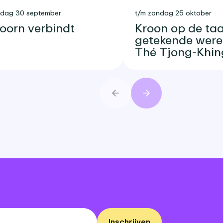
sdag 30 september
t/m zondag 25 oktober
oorn verbindt
Kroon op de taar
getekende were
Thé Tjong-Khin
Vorige
Volgende
Inschrijven