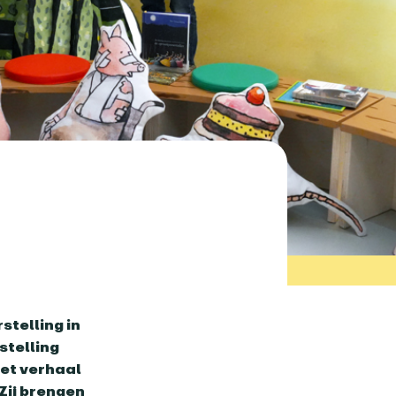
stelling in
stelling
Het verhaal
Zij brengen