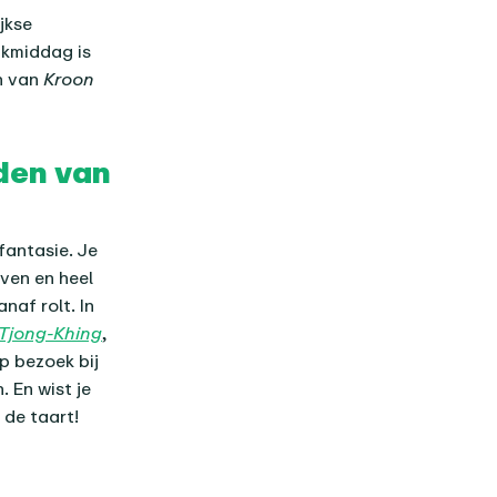
jkse
kmiddag is
n van
Kroon
lden van
fantasie. Je
ven en heel
naf rolt. In
 Tjong-Khing
,
p bezoek bij
 En wist je
de taart!