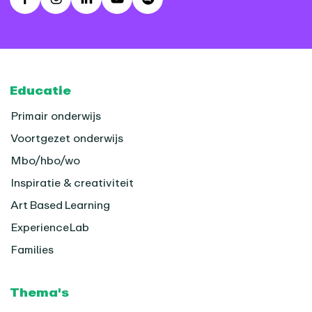
Facebook
Instagram
LinkedIn
Youtube
Spotify
Footer
Educatie
Primair onderwijs
Voortgezet onderwijs
Mbo/hbo/wo
Inspiratie & creativiteit
Art Based Learning
ExperienceLab
Families
Thema's