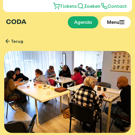
Tickets
Zoeken
Contact
Agenda
Menu
Terug