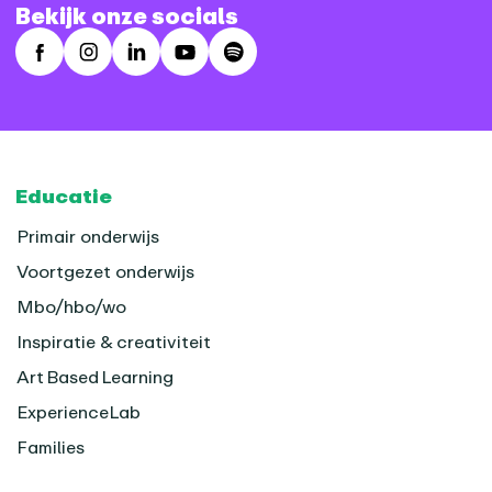
Bekijk onze socials
Facebook
Instagram
LinkedIn
Youtube
Spotify
Footer
Educatie
Primair onderwijs
Voortgezet onderwijs
Mbo/hbo/wo
Inspiratie & creativiteit
Art Based Learning
ExperienceLab
Families