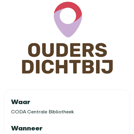
Praktische informatie
Waar
CODA Centrale Bibliotheek
Wanneer