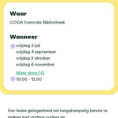
Praktische informatie
Waar
CODA Centrale Bibliotheek
Wanneer
vrijdag 3 juli
vrijdag 4 september
vrijdag 2 oktober
vrijdag 6 november
Meer data (4)
10.00 - 12.00
Over dit agenda-item
Een leuke gelegenheid om laagdrempelig kennis te
maken met andere ouders en