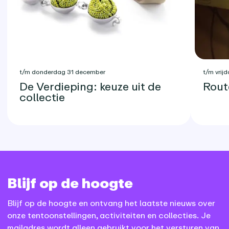
t/m donderdag 31 december
t/m vrijd
De Verdieping: keuze uit de
Rout
collectie
Blijf op de hoogte
Blijf op de hoogte en ontvang het laatste nieuws over
onze tentoonstellingen, activiteiten en collecties. Je
mailadres wordt alleen gebruikt voor het versturen van