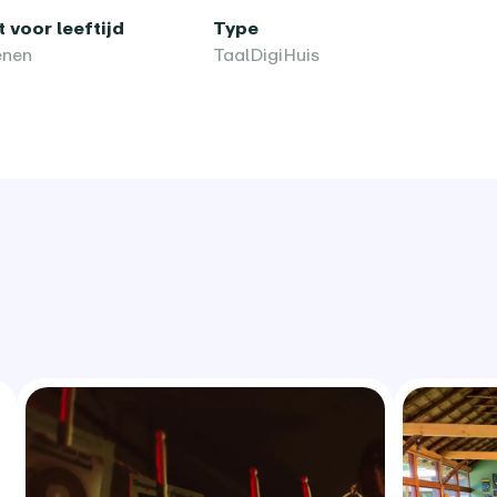
 voor leeftijd
Type
enen
TaalDigiHuis