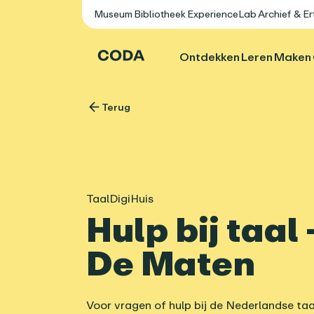
Museum
Bibliotheek
ExperienceLab
Archief & E
Ontdekken
Leren
Maken
Terug
TaalDigiHuis
Hulp bij taal
De Maten
Voor vragen of hulp bij de Nederlandse taa