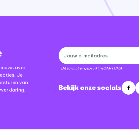
e
nieuws over
Dit formulier gebruikt reCAPTCHA
ecties. Je
ersturen van
Bekijk onze socials
verklaring.
Fac