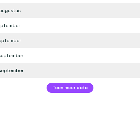
augustus
eptember
september
september
 september
Toon meer data