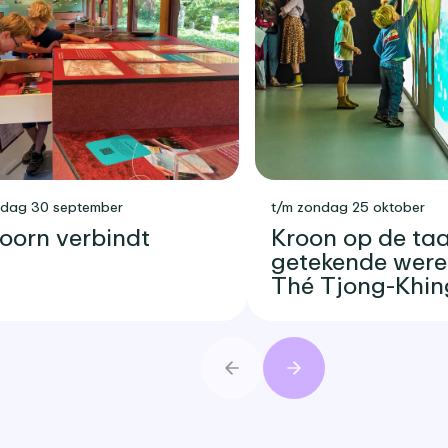
sdag 30 september
t/m zondag 25 oktober
oorn verbindt
Kroon op de taar
getekende were
Thé Tjong-Khin
Vorige
Volgende