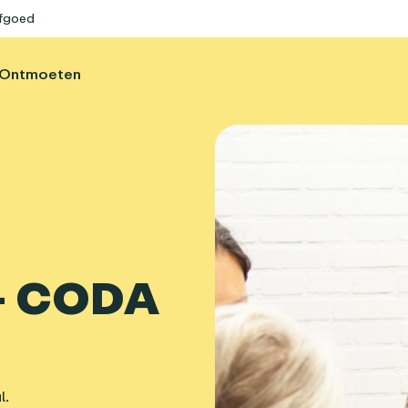
rfgoed
Ontmoeten
 - CODA
l.