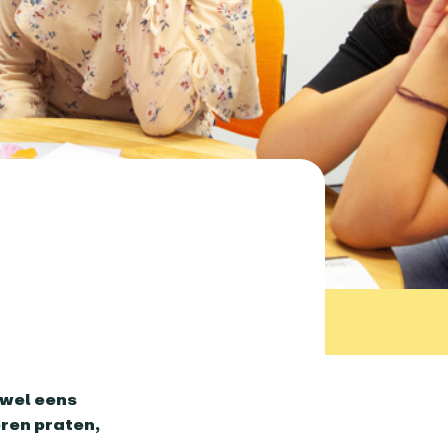
 wel eens
eren praten,