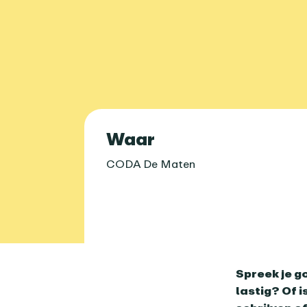
Praktische 
Waar
CODA De Maten
Over dit age
Spreek je g
lastig? Of i