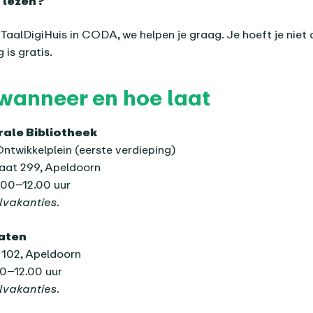
f lezen?
TaalDigiHuis in CODA, we helpen je graag. Je hoeft je niet
 is gratis.
wanneer en hoe laat
ale Bibliotheek
Ontwikkelplein (eerste verdieping)
aat 299, Apeldoorn
00–12.00 uur
lvakanties.
aten
n 102, Apeldoorn
00–12.00 uur
lvakanties.