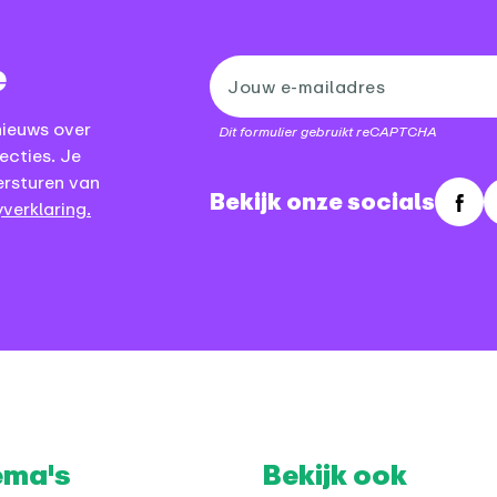
e
nieuws over
Dit formulier gebruikt reCAPTCHA
ecties. Je
ersturen van
Bekijk onze socials
verklaring.
Fac
ema's
Bekijk ook