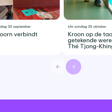
sdag 30 september
t/m zondag 25 oktober
oorn verbindt
Kroon op de taar
getekende were
Thé Tjong-Khin
Vorige
Volgende