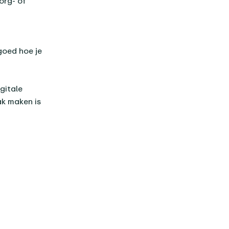
org- of
goed hoe je
gitale
ak maken is