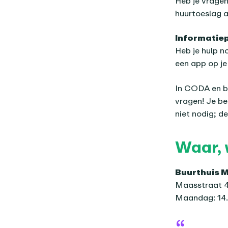
Heb je vragen
huurtoeslag a
Informatiep
Heb je hulp n
een app op je
In CODA en bi
vragen! Je be
niet nodig; de
Waar, 
Buurthuis 
Maasstraat 4
Maandag: 14.