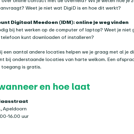
 over online contact met de overheid? Wil je weten hoe je z
anvraagt? Weet je niet wat DigiD is en hoe dit werkt?
unt Digitaal Meedoen (IDM): online je weg vinden
odig bij het werken op de computer of laptop? Weet je niet 
 telefoon kunt downloaden of installeren?
j een aantal andere locaties helpen we je graag met al je di
nt bij onderstaande locaties van harte welkom. Een afspra
 toegang is gratis.
wanneer en hoe laat
Maasstraat
, Apeldoorn
00-16.00 uur