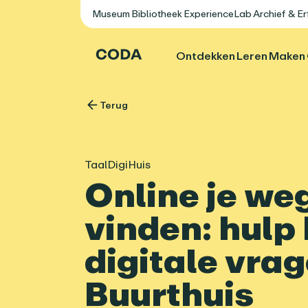
Museum
Bibliotheek
ExperienceLab
Archief & E
Ontdekken
Leren
Maken
Terug
TaalDigiHuis
Online je we
vinden: hulp 
digitale vrag
Buurthuis