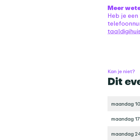
Meer wet
Heb je een
telefoonnu
taaldigihu
Kan je niet?
Dit ev
maandag 10
maandag 17
maandag 24