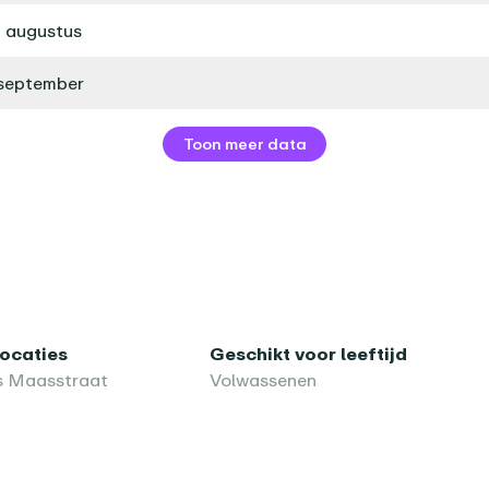
 augustus
september
Toon meer data
locaties
Geschikt voor leeftijd
s Maasstraat
Volwassenen