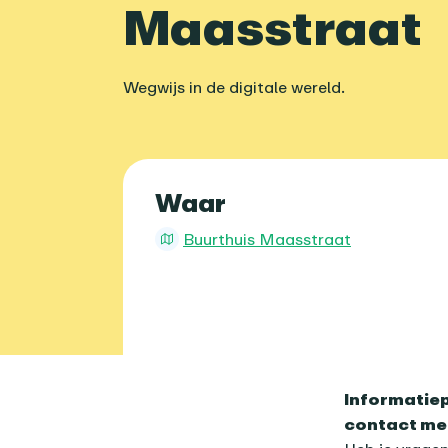
Maasstraat
Wegwijs in de digitale wereld.
Praktische 
Waar
Buurthuis Maasstraat
Over dit age
Informatiep
contact me