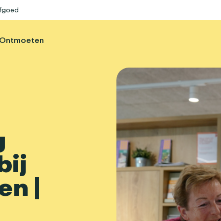
rfgoed
Ontmoeten
g
bij
en |