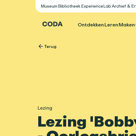
Museum
Bibliotheek
ExperienceLab
Archief & E
Ontdekken
Leren
Maken
Terug
Lezing
Lezing 'Bobb
- Oorlogsbri