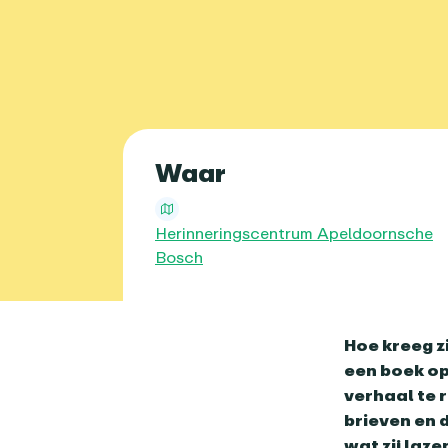
Praktische 
Waar
Herinneringscentrum Apeldoornsche
Bosch
Over dit age
Hoe kreeg z
een boek op
verhaal te 
brieven en 
wat zij laze