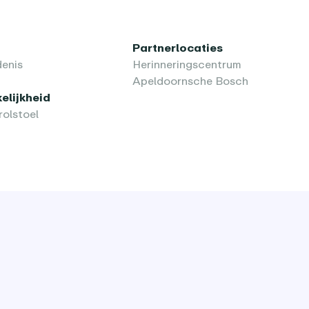
Partnerlocaties
enis
Herinneringscentrum
Apeldoornsche Bosch
elijkheid
rolstoel