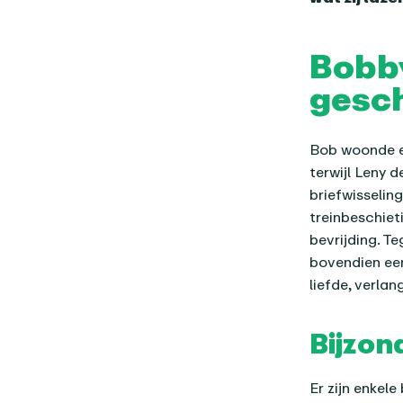
Bobby
gesc
Bob woonde e
terwijl Leny 
briefwisseli
treinbeschiet
bevrijding. T
bovendien een
liefde, verlan
Bijzon
Er zijn enkele