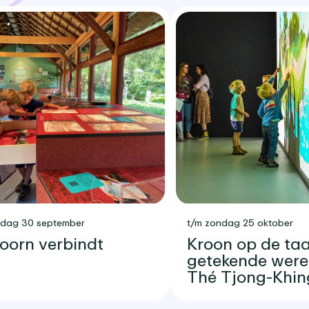
sdag 30 september
t/m zondag 25 oktober
oorn verbindt
Kroon op de taar
getekende were
Thé Tjong-Khin