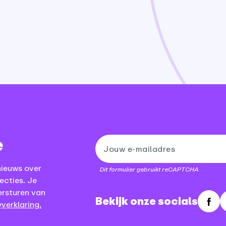
e
nieuws over
Dit formulier gebruikt reCAPTCHA
ecties. Je
ersturen van
Bekijk onze socials
verklaring.
Fac