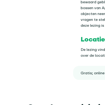
bewaard gebl
bossen van A
objecten neem
vragen te ste
deze lezing i
Locatie
De lezing vin
over de locat
Gratis; onlin