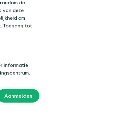
n rondom de
d van deze
lijkheid om
. Toegang tot
er informatie
ringscentrum.
Aanmelden