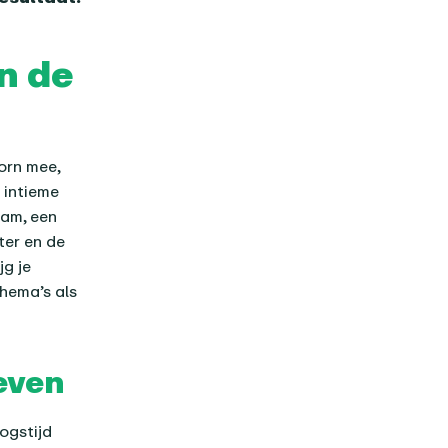
n de
orn mee,
 intieme
am, een
ter en de
jg je
thema’s als
even
logstijd