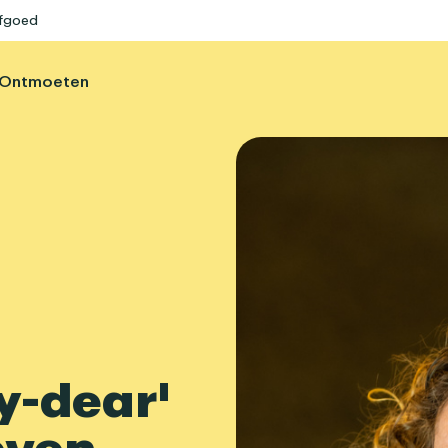
rfgoed
Ontmoeten
y-dear'
even