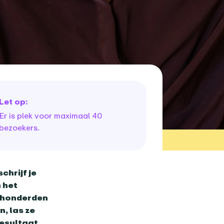
Let op:
Er is plek voor maximaal 40
bezoekers.
chrijf je
 het
n honderden
, las ze
resultaat.