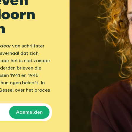
doorn
m
-dear
van schrijfster
esverhaal dat zich
maar het is niet zomaar
nderden brieven die
ssen 1941 en 1945
hun ogen beleeft. In
 Gessel over het proces
Aanmelden