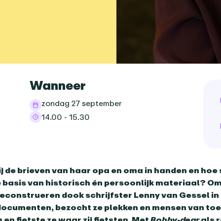
informatie
Wanneer
zondag 27 september
14.00 - 15.30
nda-item
ij de brieven van haar opa en oma in handen en hoe s
 basis van historisch én persoonlijk materiaal? Om
reconstrueren dook schrijfster Lenny van Gessel i
documenten, bezocht ze plekken en mensen van toen
n en fietste ze waar zij fietsten. Met
Bobby-dear
als 