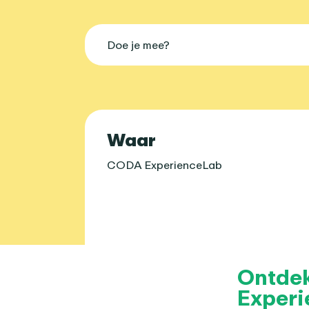
Doe je mee?
Praktische 
Waar
CODA ExperienceLab
Over dit age
Ontdek
Exper