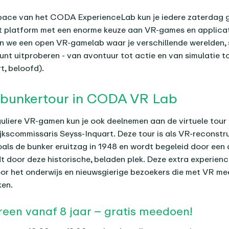
pace van het CODA ExperienceLab kun je iedere zaterdag 
t platform met een enorme keuze aan VR-games en applicati
 we een open VR-gamelab waar je verschillende werelden, s
unt uitproberen - van avontuur tot actie en van simulatie t
t, beloofd).
e bunkertour in CODA VR Lab
uliere VR-gamen kun je ook deelnemen aan de virtuele tour
jkscommissaris Seyss-Inquart. Deze tour is als VR-reconstr
ls de bunker eruitzag in 1948 en wordt begeleid door een d
dt door deze historische, beladen plek. Deze extra experienc
r het onderwijs en nieuwsgierige bezoekers die met VR me
ken.
reen vanaf 8 jaar – gratis meedoen!