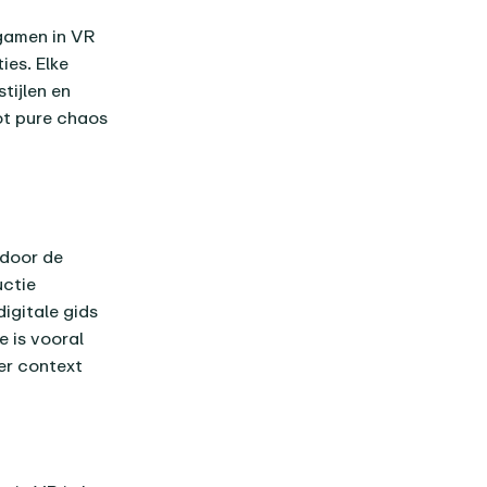
gamen in VR
es. Elke
tijlen en
ot pure chaos
 door de
uctie
igitale gids
e is vooral
er context