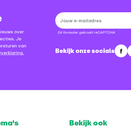
e
nieuws over
Dit formulier gebruikt reCAPTCHA
ecties. Je
ersturen van
Bekijk onze socials
verklaring.
Fac
ema's
Bekijk ook