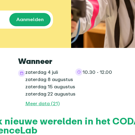
Aanmelden
informatie
Wanneer
zaterdag 4 juli
10.30 - 12.00
zaterdag 8 augustus
zaterdag 15 augustus
zaterdag 22 augustus
Meer data (21)
nda-item
 nieuwe werelden in het CO
ienceLab