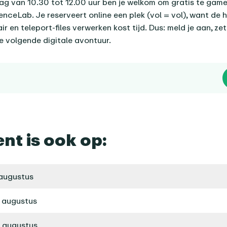
ag van 10.30 tot 12.00 uur ben je welkom om gratis te game
ceLab. Je reserveert online een plek (vol = vol), want de h
r en teleport-files verwerken kost tijd. Dus: meld je aan, ze
je volgende digitale avontuur.
ent is ook op:
augustus
 augustus
 augustus