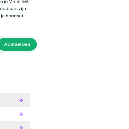
n in VR in het
eadsets zijn
t je headset
Aanmelden