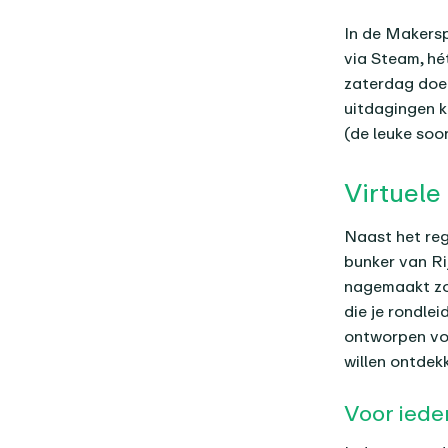
In de Makers
via Steam, hé
zaterdag doen
uitdagingen k
(de leuke soor
Virtuel
Naast het reg
bunker van Ri
nagemaakt zoa
die je rondlei
ontworpen voo
willen ontdek
Voor iede