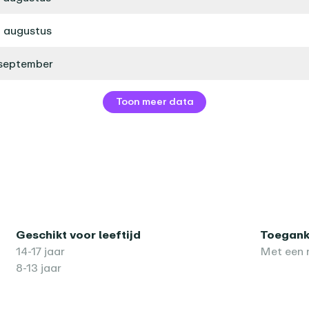
 augustus
 september
Toon meer data
Geschikt voor leeftijd
Toeganke
14-17 jaar
Met een r
8-13 jaar