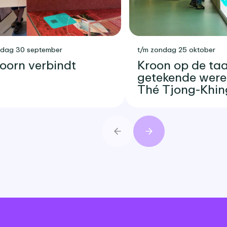
sdag 30 september
t/m zondag 25 oktober
oorn verbindt
Kroon op de taar
getekende were
Thé Tjong-Khin
Vorige
Volgende