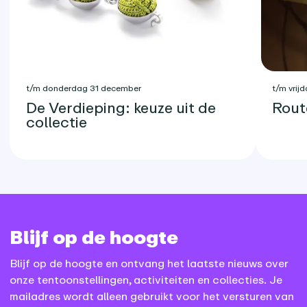
t/m donderdag 31 december
t/m vrijd
De Verdieping: keuze uit de
Rout
collectie
Blijf op de hoogte
Blijf op de hoogte en ontvang het laatste nieuws over
onze tentoonstellingen, activiteiten en collecties. Je
mailadres wordt alleen gebruikt voor het versturen van