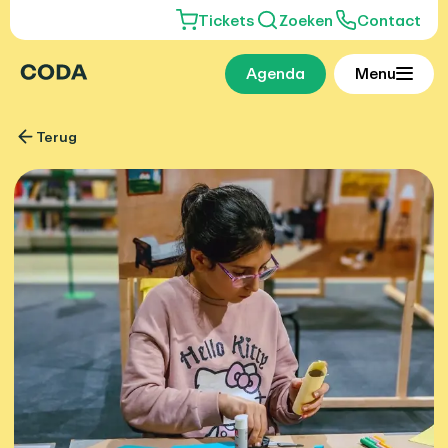
Tickets
Zoeken
Contact
Agenda
Menu
Terug