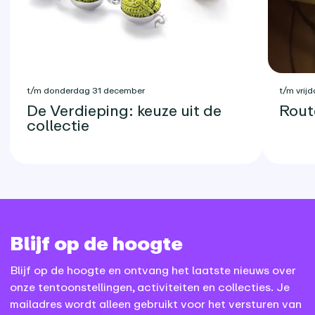
t/m donderdag 31 december
t/m vrijd
De Verdieping: keuze uit de
Rout
collectie
Blijf op de hoogte
Blijf op de hoogte en ontvang het laatste nieuws over
onze tentoonstellingen, activiteiten en collecties. Je
mailadres wordt alleen gebruikt voor het versturen van