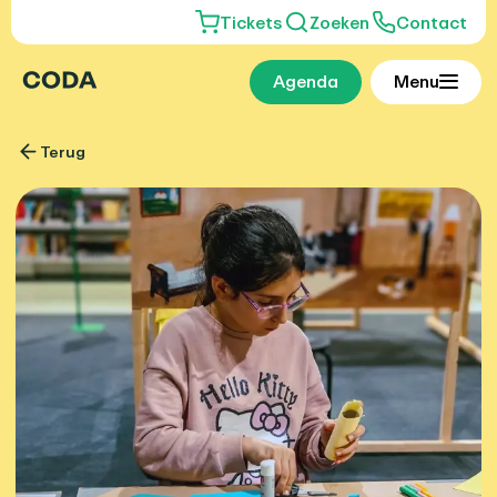
Tickets
Zoeken
Contact
Agenda
Menu
Terug