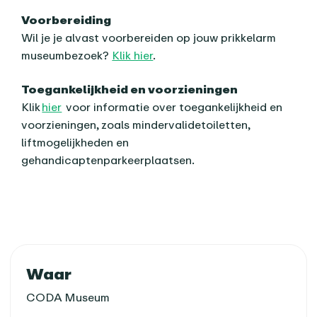
Voorbereiding
Wil je je alvast voorbereiden op jouw prikkelarm
museumbezoek?
Klik hier
.
Toegankelijkheid en voorzieningen
Klik
hier
voor informatie over toegankelijkheid en
voorzieningen, zoals mindervalidetoiletten,
liftmogelijkheden en
gehandicaptenparkeerplaatsen.
Praktische informatie
Waar
CODA Museum