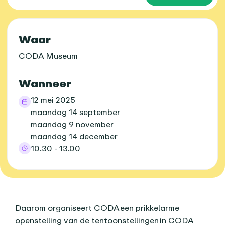
Praktische informatie
Waar
CODA Museum
Wanneer
12 mei 2025
maandag 14 september
maandag 9 november
maandag 14 december
10.30 - 13.00
Over dit agenda-item
Daarom organiseert CODA een prikkelarme
openstelling van de tentoonstellingen in CODA