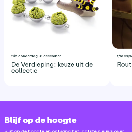
t/m donderdag 31 december
t/m vrijd
De Verdieping: keuze uit de
Rout
collectie
Blijf op de hoogte
Blijf op de hoogte en ontvang het laatste nieuws over