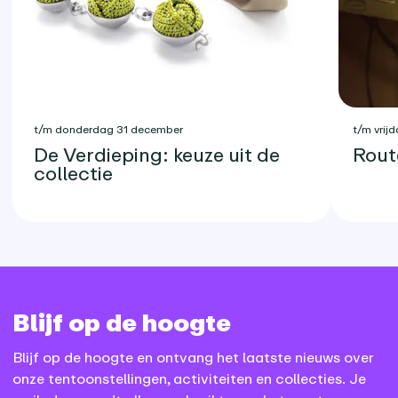
t/m donderdag 31 december
t/m vrijd
De Verdieping: keuze uit de
Rout
collectie
Blijf op de hoogte
Blijf op de hoogte en ontvang het laatste nieuws over
onze tentoonstellingen, activiteiten en collecties. Je