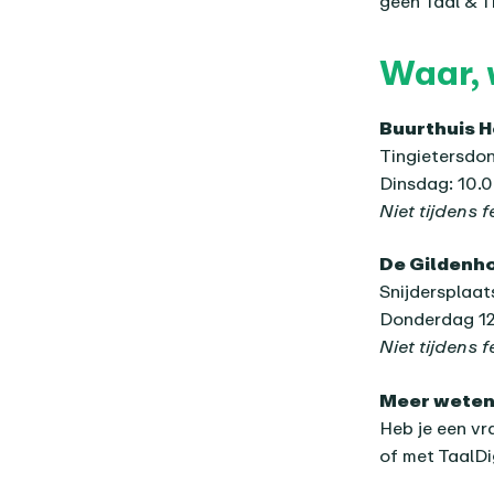
geen Taal & T
Waar, 
Buurthuis 
Tingietersdo
Dinsdag: 10.0
Niet tijdens 
De Gildenh
Snijdersplaat
Donderdag 12.
Niet tijdens 
Meer wete
Heb je een vr
of met TaalD