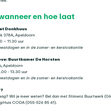
hee.
wanneer en hoe laat
Het Donkhuus
nk 378A, Apeldoorn
0 – 11.30 uur
feestdagen en in de zomer- en kerstvakantie
ove: Buurtkamer De Horsten
s, Apeldoorn
00 - 13.30 uur
feestdagen en in de zomer- en kerstvakantie
n?
aag? Wil je meer weten? Bel dan met Stimenz Buurtwerk (06
igiHuis CODA (055-526 85 61).