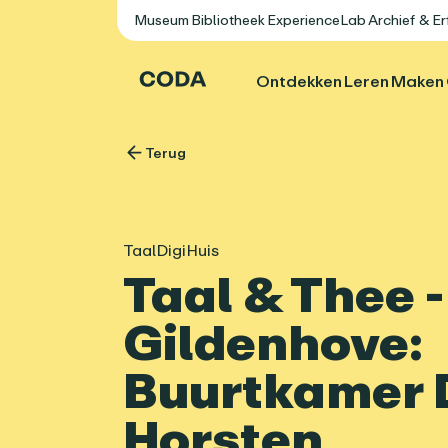
Museum
Bibliotheek
ExperienceLab
Archief & E
Ontdekken
Leren
Maken
Terug
TaalDigiHuis
Taal & Thee -
Gildenhove:
Buurtkamer 
Horsten