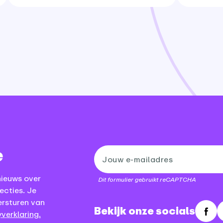
e
nieuws over
Dit formulier gebruikt reCAPTCHA
ecties. Je
ersturen van
Bekijk onze socials
verklaring.
Fac