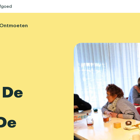
rfgoed
Ontmoeten
 De
De