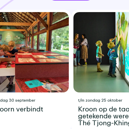
sdag 30 september
t/m zondag 25 oktober
oorn verbindt
Kroon op de taar
getekende were
Thé Tjong-Khin