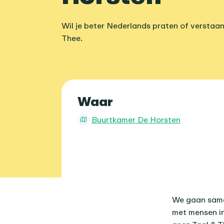
Wil je beter Nederlands praten of verstaa
Thee.
Praktische 
Waar
Buurtkamer De Horsten
Over dit age
We gaan samen
met mensen in