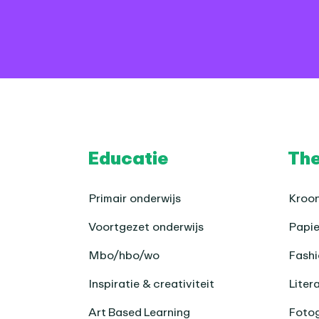
Footer
Educatie
Th
Primair onderwijs
Kroon
Voortgezet onderwijs
Papie
Mbo/hbo/wo
Fashi
Inspiratie & creativiteit
Liter
Art Based Learning
Fotog