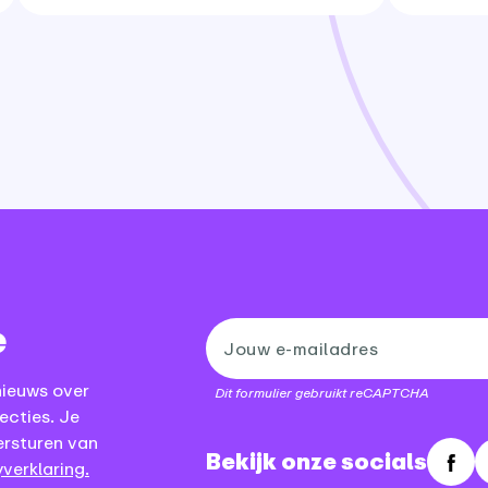
e
nieuws over
Dit formulier gebruikt reCAPTCHA
ecties. Je
ersturen van
Bekijk onze socials
verklaring.
Fac