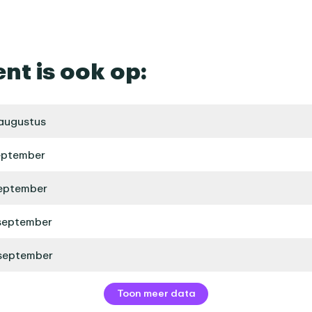
ent is ook op:
augustus
eptember
september
september
 september
Toon meer data