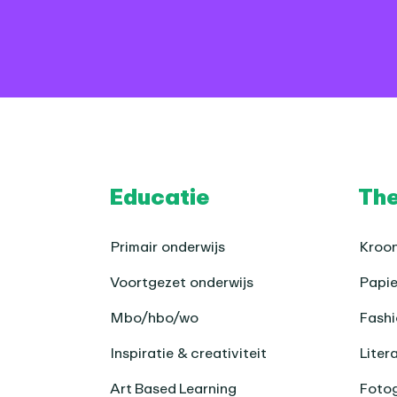
Footer
Educatie
Th
Primair onderwijs
Kroon
Voortgezet onderwijs
Papie
Mbo/hbo/wo
Fashi
Inspiratie & creativiteit
Liter
Art Based Learning
Fotog