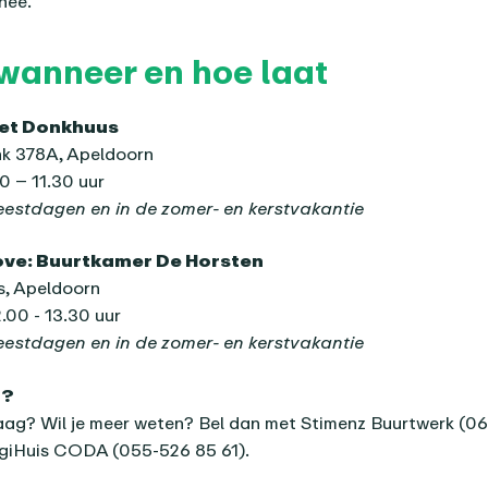
hee.
wanneer en hoe laat
Het Donkhuus
nk 378A, Apeldoorn
0 – 11.30 uur
feestdagen en in de zomer- en kerstvakantie
ove: Buurtkamer De Horsten
s, Apeldoorn
00 - 13.30 uur
feestdagen en in de zomer- en kerstvakantie
n?
aag? Wil je meer weten? Bel dan met Stimenz Buurtwerk (06
igiHuis CODA (055-526 85 61).