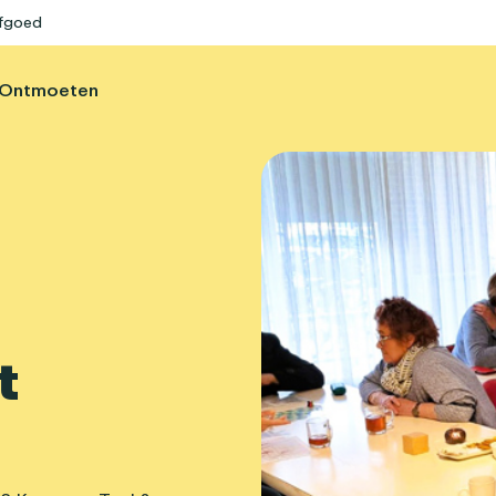
rfgoed
Ontmoeten
t