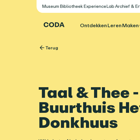
Museum
Bibliotheek
ExperienceLab
Archief & E
Ontdekken
Leren
Maken
Terug
Taal & Thee -
Buurthuis He
Donkhuus