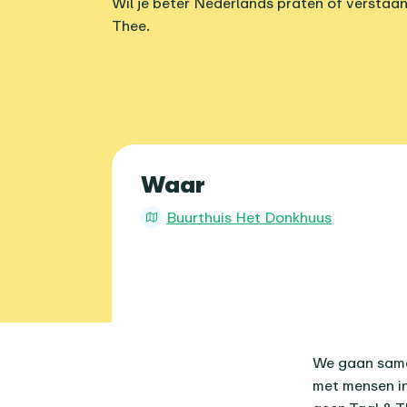
Wil je beter Nederlands praten of verstaa
Thee.
Praktische 
Waar
Buurthuis Het Donkhuus
Over dit age
We gaan samen
met mensen in