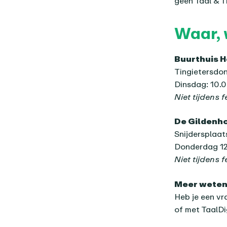
geen Taal & T
Waar, 
Buurthuis 
Tingietersdo
Dinsdag: 10.0
Niet tijdens 
De Gildenh
Snijdersplaat
Donderdag 12.
Niet tijdens 
Meer wete
Heb je een vr
of met TaalD