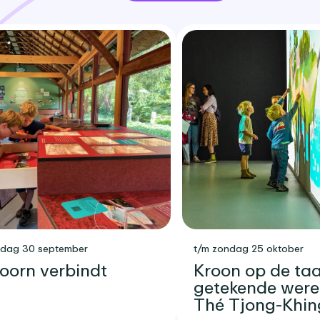
sdag 30 september
t/m zondag 25 oktober
oorn verbindt
Kroon op de taar
getekende were
Thé Tjong-Khin