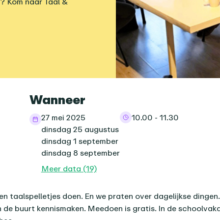
n? Kom naar Taal &
informatie
Wanneer
27 mei 2025
10.00 - 11.30
dinsdag 25 augustus
dinsdag 1 september
dinsdag 8 september
Meer data (19)
nda-item
 taalspelletjes doen. En we praten over dagelijkse dingen.
 de buurt kennismaken. Meedoen is gratis. In de schoolvakan