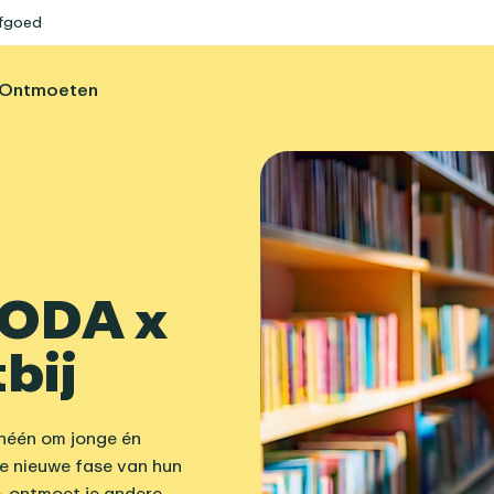
rfgoed
Ontmoeten
CODA x
bij
néén om jonge én
e nieuwe fase van hun
e, ontmoet je andere