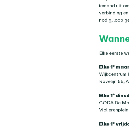
iemand uit om
verbinding en 
nodig, loop g
Wanne
Elke eerste w
e
Elke 1
maand
Wijkcentrum 
Ravelijn 55, 
e
Elke 1
dinsd
CODA De Ma
Violierenplei
e
Elke 1
vrijd