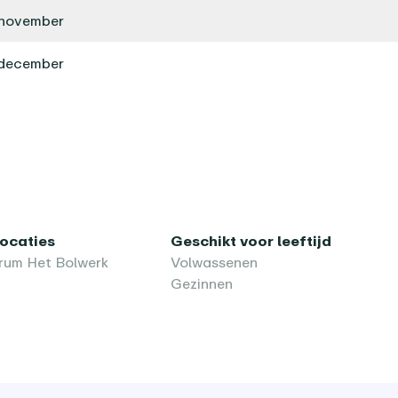
november
december
locaties
Geschikt voor leeftijd
rum Het Bolwerk
Volwassenen
Gezinnen