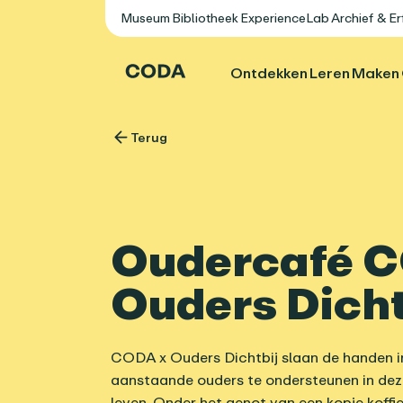
Museum
Bibliotheek
ExperienceLab
Archief & E
Ontdekken
Leren
Maken
Terug
Oudercafé 
Ouders Dicht
CODA x Ouders Dichtbij slaan de handen i
aanstaande ouders te ondersteunen in dez
leven. Onder het genot van een kopje koffi