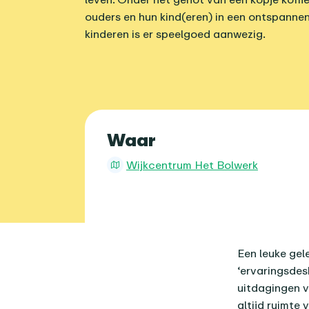
ouders en hun kind(eren) in een ontspannen
kinderen is er speelgoed aanwezig.
Praktische 
Waar
Wijkcentrum Het Bolwerk
Over dit age
Een leuke gel
‘ervaringsdes
uitdagingen v
altijd ruimte