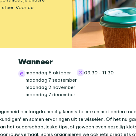
 sfeer. Voor de
informatie
Wanneer
maandag 5 oktober
09.30 - 11.30
maandag 7 september
maandag 2 november
maandag 7 december
nda-item
egenheid om laagdrempelig kennis te maken met andere oud
kundigen’ en samen ervaringen uit te wisselen. Of het nu ga
an het ouderschap, leuke tips, of gewoon even gezellig kletse
 voor jouw verhaal. Soms organiseren we ook iets creatiefs 