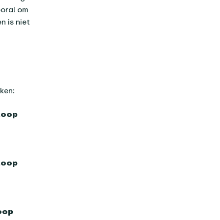
ooral om
n is niet
ken:
nloop
nloop
loop