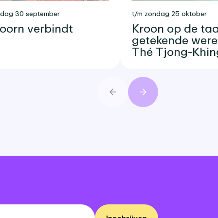
sdag 30 september
t/m zondag 25 oktober
oorn verbindt
Kroon op de taar
getekende were
Thé Tjong-Khin
Vorige
Volgende
Inschrijven