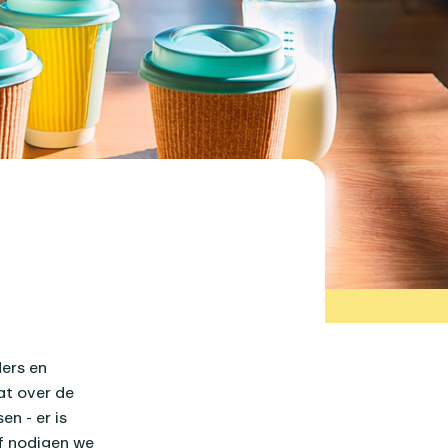
ers en
at over de
n - er is
of nodigen we