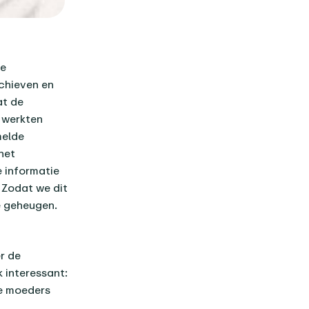
de
chieven en
at de
 werkten
melde
het
 informatie
 Zodat we dit
e geheugen.
r de
 interessant:
ie moeders