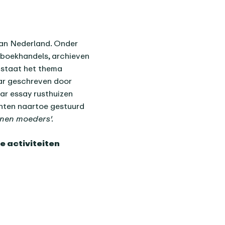
van Nederland. Onder
 boekhandels, archieven
6 staat het thema
aar geschreven door
ar essay rusthuizen
chten naartoe gestuurd
nen moeders'.
e activiteiten