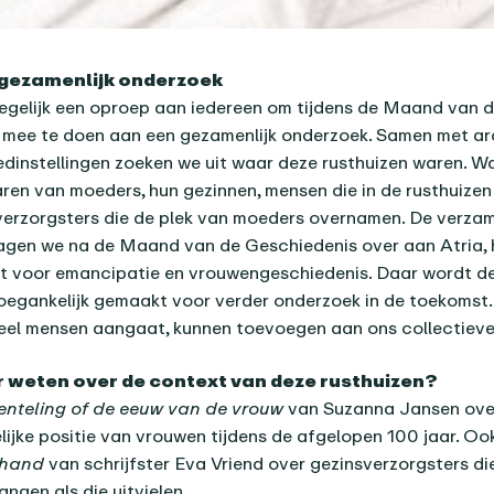
 gezamenlijk onderzoek
tegelijk een oproep aan iedereen om tijdens de Maand van 
 mee te doen aan een gezamenlijk onderzoek. Samen met ar
dinstellingen zoeken we uit waar deze rusthuizen waren. W
ren van moeders, hun gezinnen, mensen die in de rusthuizen
verzorgsters die de plek van moeders overnamen. De verza
agen we na de Maand van de Geschiedenis over aan Atria, 
ut voor emancipatie en vrouwengeschiedenis. Daar wordt de
egankelijk gemaakt voor verder onderzoek in de toekomst.
veel mensen aangaat, kunnen toevoegen aan ons collectiev
 weten over de context van deze rusthuizen?
nteling of de eeuw van de vrouw
van Suzanna Jansen ove
jke positie van vrouwen tijdens de afgelopen 100 jaar. Ook
 hand
van schrijfster Eva Vriend over gezinsverzorgsters d
ngen als die uitvielen.