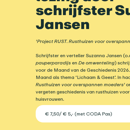
schrijfster 
Jansen
'Project RUST. Rusthuizen voor overspan
Schrijfster en verteller Suzanna Jansen (o
pauperparadijs
en
De omwenteling
) schri
voor de Maand van de Geschiedenis 2026. 
Maand als thema ‘Lichaam & Geest’. In ha
Rusthuizen voor overspannen moeders'
on
vergeten geschiedenis van rusthuizen voo
huisvrouwen.
€ 7,50/ € 5,- (met CODA Pas)