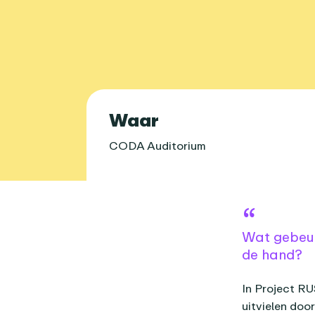
Praktische 
Waar
CODA Auditorium
Over dit age
Wat gebeur
de hand?
In Project RU
uitvielen doo