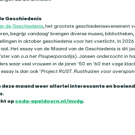
de Geschiedenis
n de Geschiedenis
, het grootste geschiedenisevenement 
ren, begrijp vandaag' brengen diverse musea, bibliotheken,
tellingen in oktober geschiedenis voor het voetlicht. In 202
raal. Het essay van de Maand van de Geschiedenis is dit j
fster van o.a
het Pauperparadijs
). Jansen onderzocht in ha
rs waar veel vrouwen in de jaren ‘50 en ‘60 met vage kla
 essay is dan ook '
Project RUST. Rusthuizen voor overspan
 deze maand weer allerlei interessante en boeiend
a.
cht op
coda-apeldoorn.nl/mvdg
.