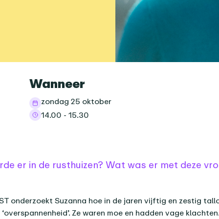
informatie
Wanneer
zondag 25 oktober
14.00 - 15.30
nda-item
de er in de rusthuizen? Wat was er met deze v
ST onderzoekt Suzanna hoe in de jaren vijftig en zestig tal
r ‘overspannenheid’. Ze waren moe en hadden vage klachten.