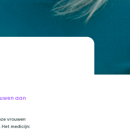
rouwen aan
loze vrouwen
 Het medicijn: