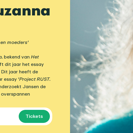
Suzanna
nen moeders'
.a. bekend van
Het
jft dit jaar het essay
Dit jaar heeft de
ar essay
'Project RUST.
derzoekt Jansen de
r overspannen
Tickets