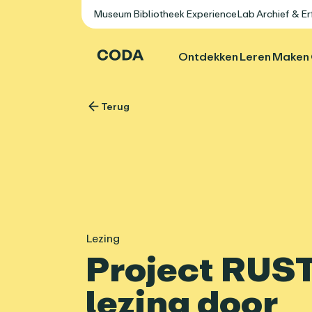
Museum
Bibliotheek
ExperienceLab
Archief & E
Ontdekken
Leren
Maken
Terug
Lezing
Project RUST
lezing door