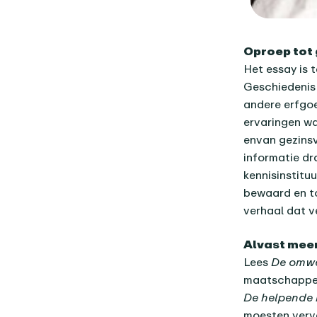
Oproep tot
Het essay is 
Geschiedenis
andere erfgoe
ervaringen wa
envan gezins
informatie dr
kennisinstitu
bewaard en to
verhaal dat 
Alvast meer
Lees
De omwe
maatschappeli
De helpende
moesten verva