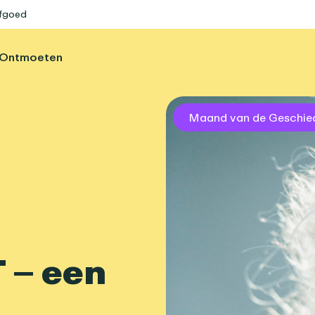
rfgoed
Ontmoeten
Maand van de Geschie
 – een