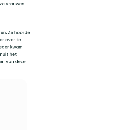
eze vrouwen
ren. Ze hoorde
r over te
oeder kwam
anuit het
en van deze