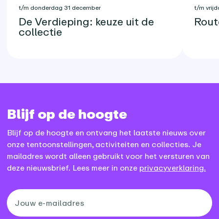
t/m donderdag 31 december
t/m vrijd
De Verdieping: keuze uit de
Rout
collectie
Blijf op de hoogte
Blijf op de hoogte en ontvang het laatste nieuws over
onze tentoonstellingen, activiteiten en collecties. Je
mailadres wordt alleen gebruikt voor het versturen van
deze nieuwsbrief. Lees meer in onze
privacyverklaring.