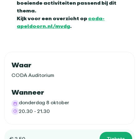
boeiende activiteiten passend bij dit
thema.
Kijk voor een overzicht op
coda-
apeldoorn.nl/m
vdg
.
Praktische informatie
Waar
CODA Auditorium
Wanneer
donderdag 8 oktober
20.30 - 21.30
Tickets
€ 2,50