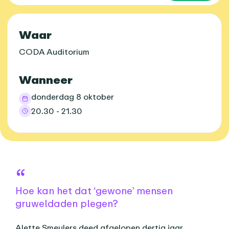
Praktische informatie
Waar
CODA Auditorium
Wanneer
donderdag 8 oktober
20.30 - 21.30
Over dit agenda-item
Hoe kan het dat ‘gewone’ mensen
gruweldaden plegen?
Alette Smeulers deed afgelopen dertig jaar