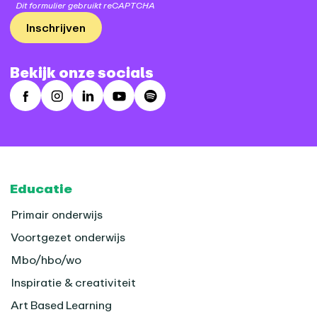
Dit formulier gebruikt reCAPTCHA
Inschrijven
Bekijk onze socials
Facebook
Instagram
LinkedIn
Youtube
Spotify
Footer
Educatie
Primair onderwijs
Voortgezet onderwijs
Mbo/hbo/wo
Inspiratie & creativiteit
Art Based Learning