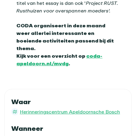
titel van het essay is dan ook '
Project RUST.
Rusthuizen voor overspannen moeders'.
CODA organiseert in deze maand
weer allerlei interessante en
boeiende activiteiten passend bij dit
thema.
Kijk voor een overzicht op
coda-
apeldoorn.nl/m
v
dg
.
Praktische informatie
Waar
Herinneringscentrum Apeldoornsche Bosch
Wanneer