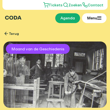
Tickets
Zoeken
Contact
Agenda
Menu
Terug
Maand van de Geschiedenis