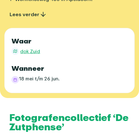
Lees verder
Praktische informatie
Waar
dok Zuid
Wanneer
18 mei t/m 26 jun.
Over dit agenda-item
Fotografencollectief ‘De
Zutphense’