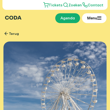
Tickets
Zoeken
Contact
Agenda
Menu
Terug