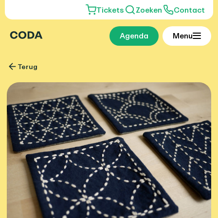
Tickets
Zoeken
Contact
Agenda
Menu
Terug