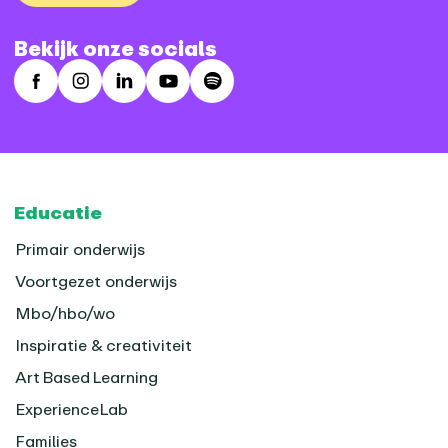
Bekijk onze socials
Facebook
Instagram
LinkedIn
Youtube
Spotify
Footer
Educatie
Primair onderwijs
Voortgezet onderwijs
Mbo/hbo/wo
Inspiratie & creativiteit
Art Based Learning
ExperienceLab
Families