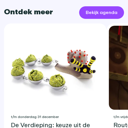
Ontdek meer
Bekijk agenda
t/m donderdag 31 december
t/m vrijd
De Verdieping: keuze uit de
Rout