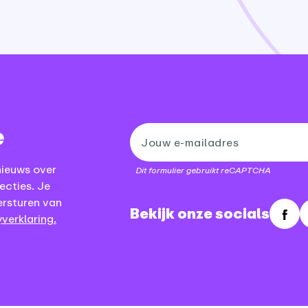
e
nieuws over
Dit formulier gebruikt reCAPTCHA
ecties. Je
ersturen van
Bekijk onze socials
verklaring.
Fac