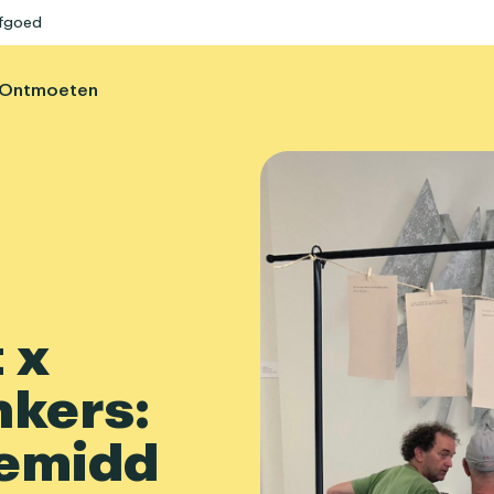
rfgoed
Ontmoeten
 x
kers:
emidd