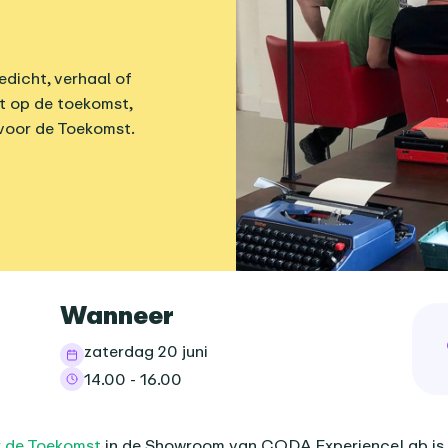
edicht, verhaal of
t op de toekomst,
 voor de Toekomst.
informatie
Wanneer
zaterdag 20 juni
14.00 - 16.00
nda-item
r de Toekomst
in de Showroom van CODA ExperienceLab is 