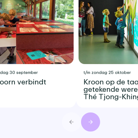
sdag 30 september
t/m zondag 25 oktober
oorn verbindt
Kroon op de taar
getekende were
Thé Tjong-Khin
Vorige
Volgende