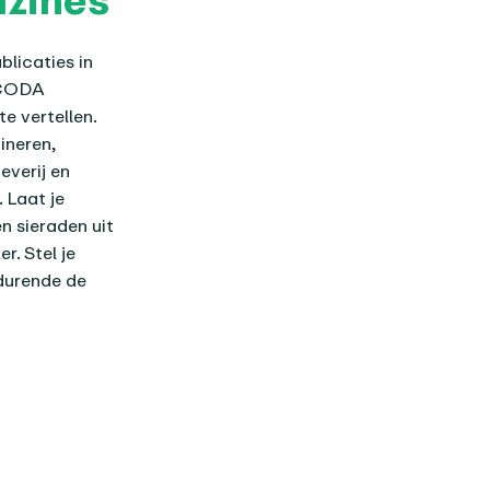
blicaties in
t CODA
e vertellen.
ineren,
verij en
 Laat je
n sieraden uit
r. Stel je
edurende de