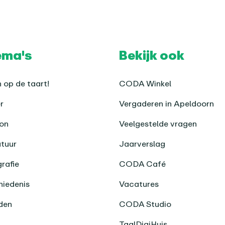
ema's
Bekijk ook
 op de taart!
CODA Winkel
r
Vergaderen in Apeldoorn
on
Veelgestelde vragen
atuur
Jaarverslag
rafie
CODA Café
iedenis
Vacatures
den
CODA Studio
TaalDigiHuis