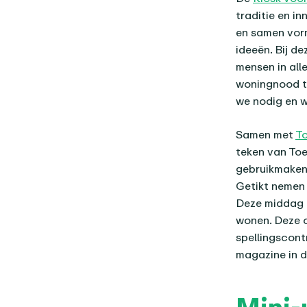
traditie en i
en samen vorm
ideeën. Bij d
mensen in alle
woningnood to
we nodig en w
Samen met
To
teken van To
gebruikmaken 
Getikt nemen 
Deze middag 
wonen. Deze o
spellingscontr
magazine in 
Mini-