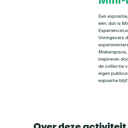
Een expositie,
één: dat is M
ExperienceLab
Vormgevers di
experimentere
Makerspace, z
inspireren do
de collectie v
eigen publica
expositie blij
Over deze activiteit