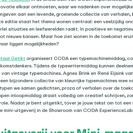
nnovatie elkaar ontmoeten, waar we nadenken over mogelijk
geven aan een levende, groeiende collectie van verhalen, 
eze editie staat het thema wonen centraal: een veelzijdig o
rlei situaties en leefwerelden raakt. In positieve en negatiev
t nieuwe kansen. Maar hoe ziet wonen in de toekomst erui
aar liggen mogelijkheden?
taal Getikt
organiseert CODA een typemachinemiddag, com
ekomstdenkers. Tijdens de typewritermiddag kunnen deelne
van vintage typemachines. Agnes Brink en René Eijsink van
een bijzondere collectie van kleurrijke typemachines mee
typen we samen gedichten, proza of verhalen over de toek
pen inloopmiddag draait volledig om creatief schrijven, zo
ole. Nadat je bent uitgetikt, tover je jouw tekst om tot een 
de mini-uitgeverij in de Showroom van CODA ExperienceLab
uitgeverij voor Mini-mag