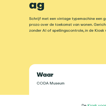
ag
Schrijf met een vintage typemachine een g
prozo over de toekomst van wonen. Gerich
zonder AI of spellingscontrole, in de Kiosk
Praktische 
Waar
CODA Museum
Over dit age
De
Kiosk voo