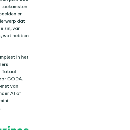
e toekomsten
beelden en
nderwerp dat
e zin, van
t, wat hebben
pleet in het
mers
 Totaal
 naar CODA.
omst van
nder AI of
mini-
.
azines