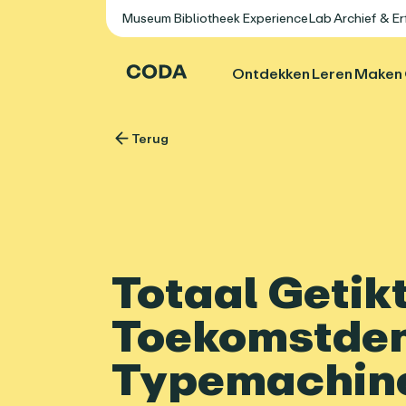
Museum
Bibliotheek
ExperienceLab
Archief & E
Ontdekken
Leren
Maken
Terug
Totaal Getikt
Toekomstden
Typemachin