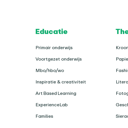
Footer
Educatie
Th
Primair onderwijs
Kroon
Voortgezet onderwijs
Papie
Mbo/hbo/wo
Fashi
Inspiratie & creativiteit
Liter
Art Based Learning
Fotog
ExperienceLab
Gesch
Families
Siera