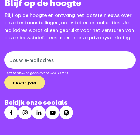
Blijf op de hoogte
Blijf op de hoogte en ontvang het laatste nieuws over
onze tentoonstellingen, activiteiten en collecties. Je
mailadres wordt alleen gebruikt voor het versturen van
deze nieuwsbrief. Lees meer in onze
privacyverklaring.
Dit formulier gebruikt reCAPTCHA
Inschrijven
Bekijk onze socials
Facebook
Instagram
LinkedIn
Youtube
Spotify