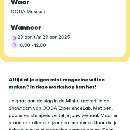
Praktische informatie
Waar
CODA Museum
Wanneer
29 apr. t/m 29 apr. 2025
10.30 - 12.00
Over dit agenda-item
Altijd al je eigen mini-magazine willen
maken? In deze workshop kan het!
Je gaat aan de slag in de Mini-uitgeverij in de
Showroom van CODA ExperienceLab. Met pen,
papier en stempels vertel je jouw verhaal. Maar er
staan ook allerlei bijzondere machines klaar die je
helpen jouw mini-magazine vorm te geven. Geen