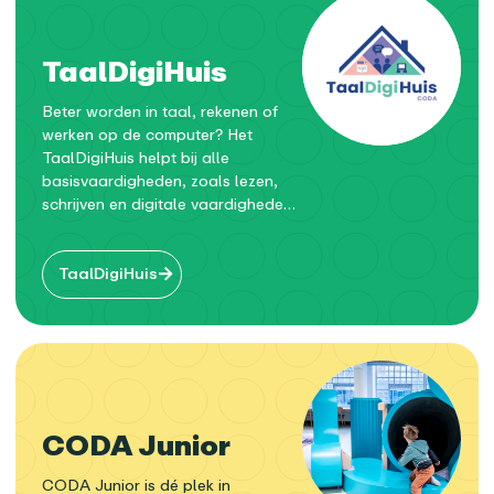
TaalDigiHuis
Beter worden in taal, rekenen of
werken op de computer? Het
TaalDigiHuis helpt bij alle
basisvaardigheden, zoals lezen,
schrijven en digitale vaardigheden
– voor iedereen vanaf 18 jaar die
daar hulp bij nodig heeft.
TaalDigiHuis
CODA Junior
CODA Junior is dé plek in