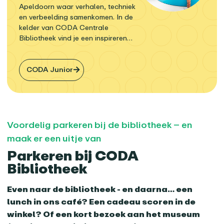
Apeldoorn waar verhalen, techniek
en verbeelding samenkomen. In de
kelder van CODA Centrale
Bibliotheek vind je een inspirerende
omgeving waar kinderen aan de
slag gaan – met boeken, games,
virtual reality en technologie.
CODA Junior
Voordelig parkeren bij de bibliotheek – en
maak er een uitje van
Parkeren bij CODA
Bibliotheek
Even naar de bibliotheek - en daarna… een
lunch in ons café? Een cadeau scoren in de
winkel? Of een kort bezoek aan het museum