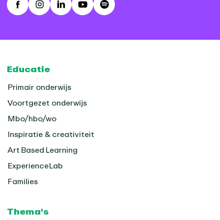
Facebook
Instagram
LinkedIn
Youtube
Spotify
Footer
Educatie
Primair onderwijs
Voortgezet onderwijs
Mbo/hbo/wo
Inspiratie & creativiteit
Art Based Learning
ExperienceLab
Families
Thema's