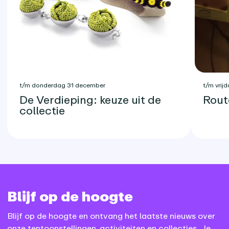
t/m donderdag 31 december
t/m vrijd
De Verdieping: keuze uit de
Rout
collectie
Blijf op de hoogte
Blijf op de hoogte en ontvang het laatste nieuws over
onze tentoonstellingen, activiteiten en collecties. Je