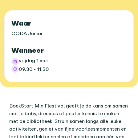
Praktische informatie
Waar
CODA Junior
Wanneer
vrijdag 1 mei
09.30 - 11.30
Over dit agenda-item
BoekStart MiniFlestival geeft je de kans om samen
met je baby, dreumes of peuter kennis te maken
met de bibliotheek. Struin samen langs alle leuke
activiteiten, geniet van fijne voorleesmomenten en
laat je kind lekker spelen of meedoen aan één van