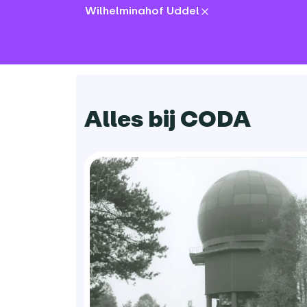
Wilhelminahof Uddel
locations:
Alles bij CODA