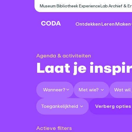
Museum
Bibliotheek
ExperienceLab
Archief & E
Ontdekken
Leren
Maken
Agenda & activiteiten
Laat je inspi
Met wie?
Wat wil
Wanneer?
Toegankelijkheid
Verberg opties
Actieve filters