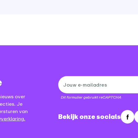
e
nieuws over
Dit formulier gebruikt reCAPTCHA
ecties. Je
ersturen van
Bekijk onze socials
verklaring.
Fac