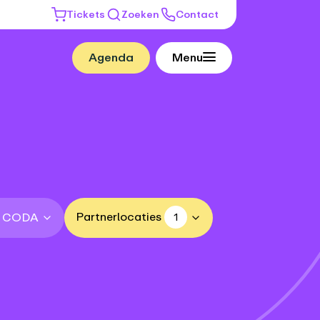
Tickets
Zoeken
Contact
Agenda
Menu
Partnerlocaties
n CODA
1