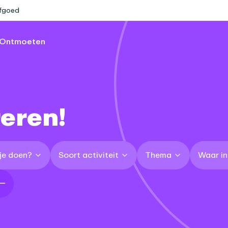
rfgoed
Ontmoeten
reren!
 je doen?
Soort activiteit
Thema
Waar i