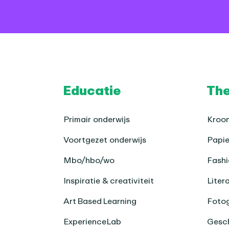
Footer
Educatie
Th
Primair onderwijs
Kroon
Voortgezet onderwijs
Papie
Mbo/hbo/wo
Fashi
Inspiratie & creativiteit
Liter
Art Based Learning
Fotog
ExperienceLab
Gesch