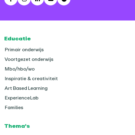
Facebook
Instagram
LinkedIn
Youtube
Spotify
Footer
Educatie
Primair onderwijs
Voortgezet onderwijs
Mbo/hbo/wo
Inspiratie & creativiteit
Art Based Learning
ExperienceLab
Families
Thema's