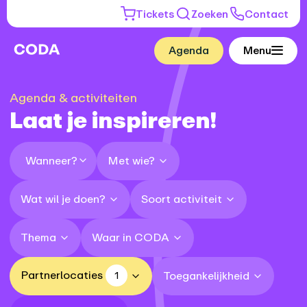
Tickets
Zoeken
Contact
Agenda
Menu
Agenda & activiteiten
Laat je inspireren!
Met wie?
Wanneer?
Wat wil je doen?
Soort activiteit
Thema
Waar in CODA
Partnerlocaties
Toegankelijkheid
1