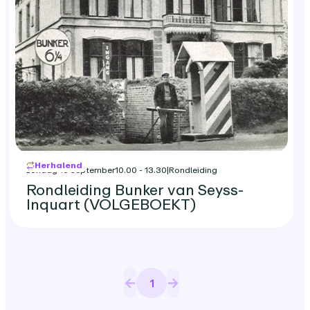
Herhalend
zondag 13 september
10.00 - 13.30
|
Rondleiding
Rondleiding Bunker van Seyss-
Inquart (VOLGEBOEKT)
1
Pagina