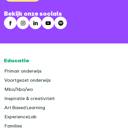
Bekijk onze socials
Facebook
Instagram
LinkedIn
Youtube
Spotify
Footer
Educatie
Primair onderwijs
Voortgezet onderwijs
Mbo/hbo/wo
Inspiratie & creativiteit
Art Based Learning
ExperienceLab
Families