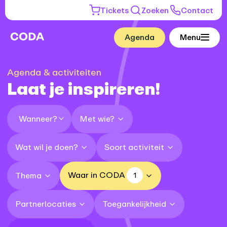
Tickets
Zoeken
Contact
Agenda
Menu
Agenda & activiteiten
Laat je inspireren!
Met wie?
Wanneer?
Wat wil je doen?
Soort activiteit
Waar in CODA
Thema
1
Partnerlocaties
Toegankelijkheid