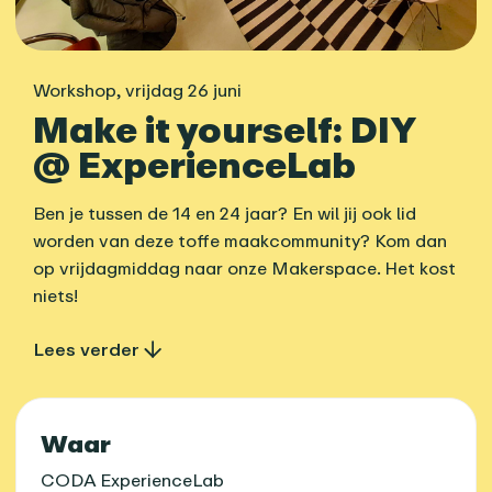
Workshop
,
vrijdag 26 juni
Make it yourself: DIY
@ ExperienceLab
Ben je tussen de 14 en 24 jaar? En wil jij ook lid
worden van deze toffe maakcommunity? Kom dan
op vrijdagmiddag naar onze Makerspace. Het kost
niets!
Lees verder
Praktische informatie
Waar
CODA ExperienceLab