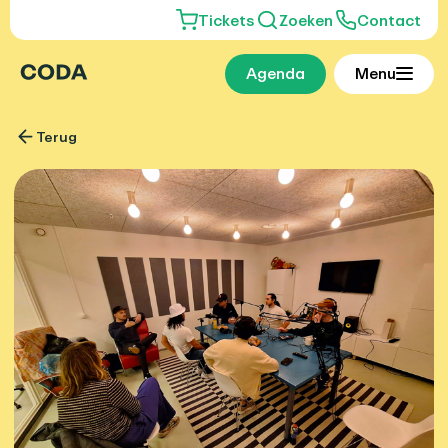
Tickets
Zoeken
Contact
Agenda
Menu
Terug