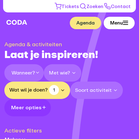
Tickets
Zoeken
Contact
Agenda
Menu
Agenda & activiteiten
Laat je inspireren!
Met wie?
Wanneer?
Wat wil je doen?
Soort activiteit
1
Meer opties
Actieve filters