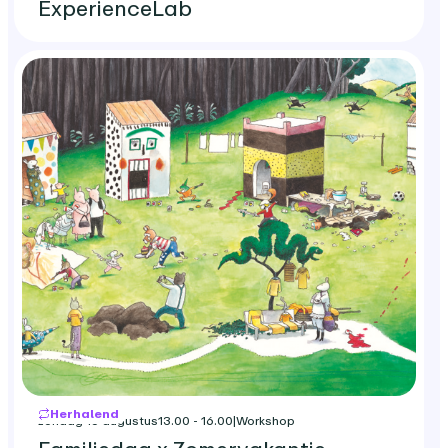
ExperienceLab
Herhalend
zondag 16 augustus
13.00 - 16.00
|
Workshop