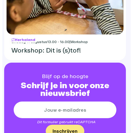
Herhalend
dinsdag 11 augustus
13.00 - 16.00
|
Workshop
Workshop: Dit is (s)tof!
Blijf op de hoogte
Schrijf je in voor onze
nieuwsbrief
Dit formulier gebruikt reCAPTCHA
Inschrijven