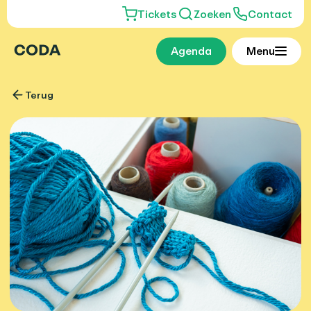
Tickets
Zoeken
Contact
Agenda
Menu
Terug