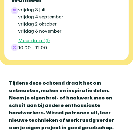
vrijdag 3 juli
vrijdag 4 september
vrijdag 2 oktober
vrijdag 6 november
Meer data (4)
10.00 - 12.00
Over dit agenda-item
Tijdens deze ochtend draait het om
ontmoeten, maken en inspiratie delen.
Neem je eigen brei- of haakwerk mee en
schuif aan bij andere enthousiaste
handwerkers. Wissel patronen uit, leer
nieuwe technieken of werk rustig verder
aan je eigen project in goed gezelschap.