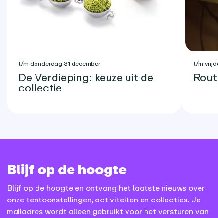
t/m donderdag 31 december
t/m vrijd
De Verdieping: keuze uit de
Rout
collectie
Blijf op de hoogte
Blijf op de hoogte en ontvang het laatste nieuws over
onze tentoonstellingen, activiteiten en collecties. Je
mailadres wordt alleen gebruikt voor het versturen van