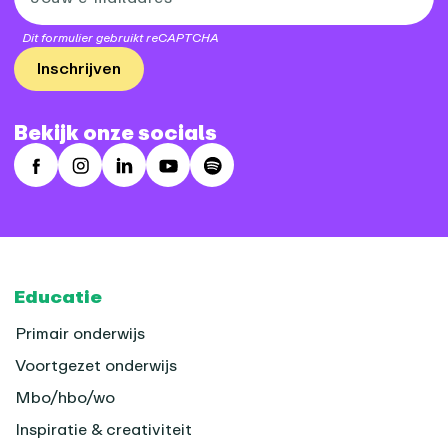
Dit formulier gebruikt reCAPTCHA
Inschrijven
Bekijk onze socials
Facebook
Instagram
LinkedIn
Youtube
Spotify
Footer
Educatie
Primair onderwijs
Voortgezet onderwijs
Mbo/hbo/wo
Inspiratie & creativiteit