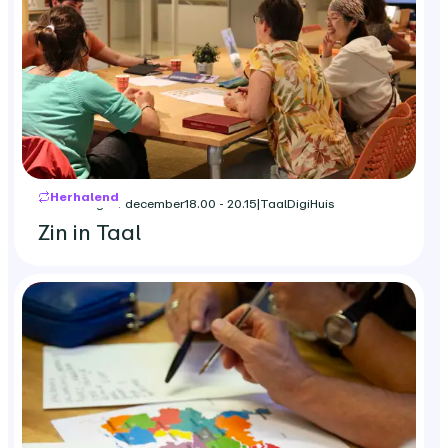
Herhalend
donderdag 24 december
18.00 - 20.15
|
TaalDigiHuis
Zin in Taal