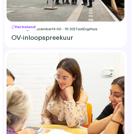
Herhalend
maandag 21 december
14.00 - 15.30
|
TaalDigiHuis
OV-inloopspreekuur