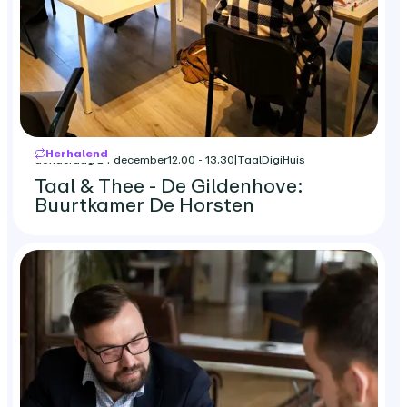
Herhalend
donderdag 24 december
12.00 - 13.30
|
TaalDigiHuis
Taal & Thee - De Gildenhove:
Buurtkamer De Horsten