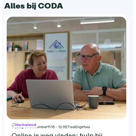
Alles bij CODA
Herhalend
vrijdag 18 december
11.15 - 12.15
|
TaalDigiHuis
Online je weg vinden: hulp bij