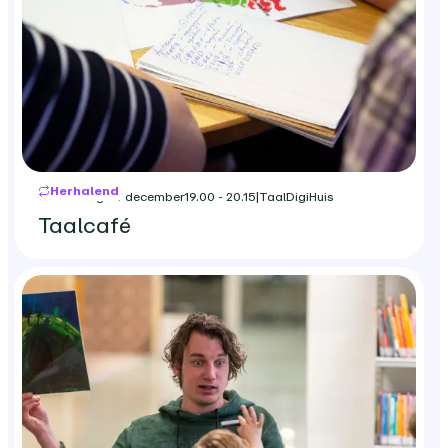
Herhalend
donderdag 24 december
19.00 - 20.15
|
TaalDigiHuis
Taalcafé