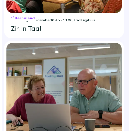
Herhalend
maandag 21 december
10.45 - 13.00
|
TaalDigiHuis
Zin in Taal