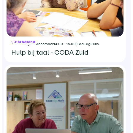
Herhalend
woensdag 23 december
14.00 - 16.00
|
TaalDigiHuis
Hulp bij taal - CODA Zuid