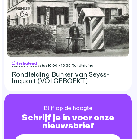
Herhalend
zondag 9 augustus
10.00 - 13.30
|
Rondleiding
Rondleiding Bunker van Seyss-
Inquart (VOLGEBOEKT)
Blijf op de hoogte
Schrijf je in voor onze
nieuwsbrief