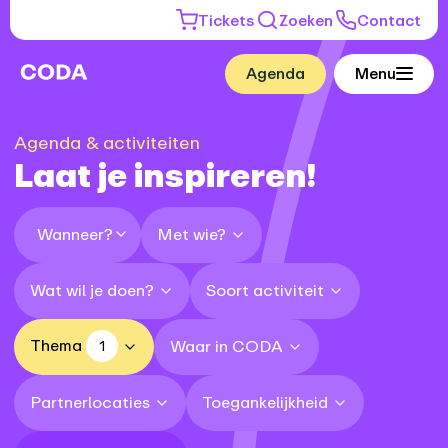
Tickets
Zoeken
Contact
Agenda
Menu
Agenda & activiteiten
Laat je inspireren!
Met wie?
Wanneer?
Wat wil je doen?
Soort activiteit
Thema
Waar in CODA
1
Partnerlocaties
Toegankelijkheid