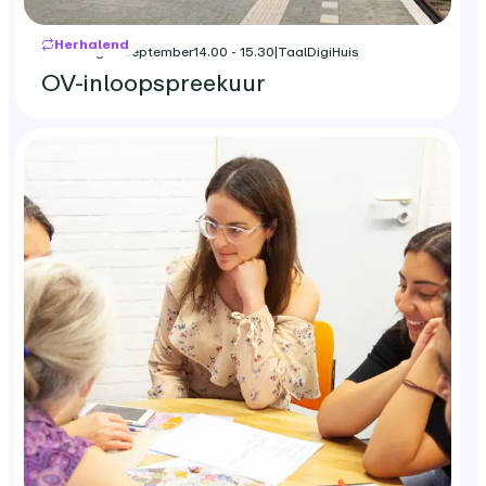
Herhalend
maandag 21 september
14.00 - 15.30
|
TaalDigiHuis
OV-inloopspreekuur