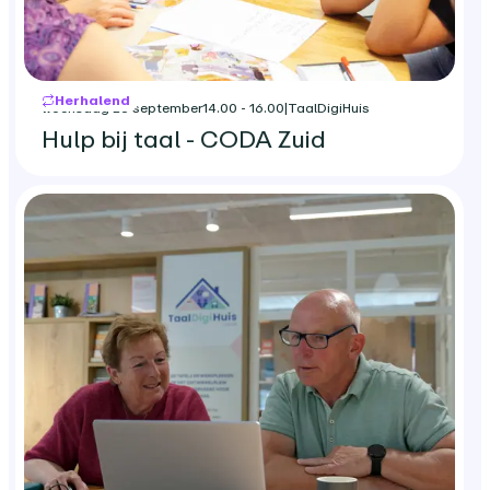
Herhalend
woensdag 23 september
14.00 - 16.00
|
TaalDigiHuis
Hulp bij taal - CODA Zuid