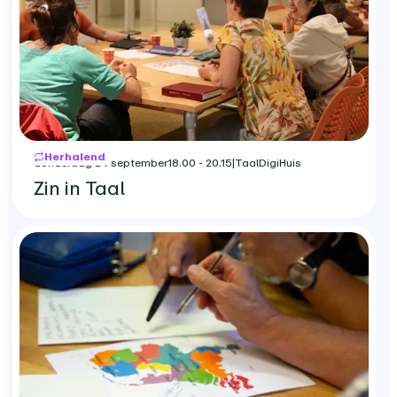
Herhalend
donderdag 24 september
18.00 - 20.15
|
TaalDigiHuis
Zin in Taal