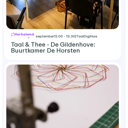
Herhalend
donderdag 24 september
12.00 - 13.30
|
TaalDigiHuis
Taal & Thee - De Gildenhove:
Buurtkamer De Horsten