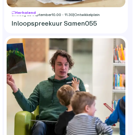
Herhalend
dinsdag 22 september
10.00 - 11.30
|
Ontwikkelplein
Inloopspreekuur Samen055