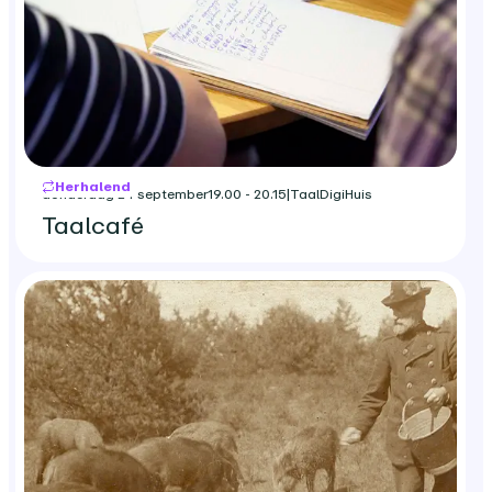
Herhalend
donderdag 24 september
19.00 - 20.15
|
TaalDigiHuis
Taalcafé