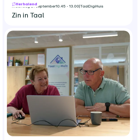
Herhalend
maandag 21 september
10.45 - 13.00
|
TaalDigiHuis
Zin in Taal