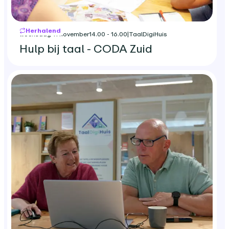
Herhalend
woensdag 11 november
14.00 - 16.00
|
TaalDigiHuis
Hulp bij taal - CODA Zuid