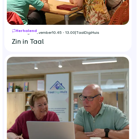
Herhalend
maandag 2 november
10.45 - 13.00
|
TaalDigiHuis
Zin in Taal