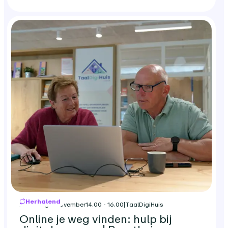
Herhalend
maandag 9 november
14.00 - 16.00
|
TaalDigiHuis
Online je weg vinden: hulp bij