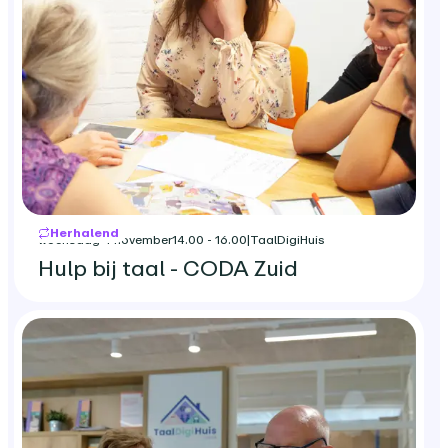
Herhalend
woensdag 4 november
14.00 - 16.00
|
TaalDigiHuis
Hulp bij taal - CODA Zuid