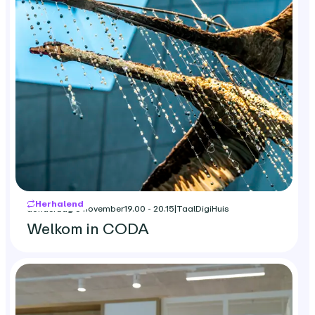
Herhalend
donderdag 5 november
19.00 - 20.15
|
TaalDigiHuis
Welkom in CODA