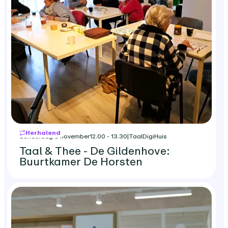
Herhalend
donderdag 5 november
12.00 - 13.30
|
TaalDigiHuis
Taal & Thee - De Gildenhove:
Buurtkamer De Horsten