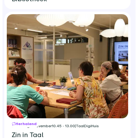
Herhalend
maandag 9 november
10.45 - 13.00
|
TaalDigiHuis
Zin in Taal