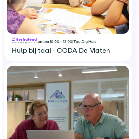
Herhalend
dinsdag 3 november
10.00 - 12.00
|
TaalDigiHuis
Hulp bij taal - CODA De Maten