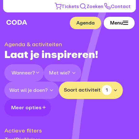
Tickets
Zoeken
Contact
Agenda
Menu
Agenda & activiteiten
Laat je inspireren!
Met wie?
Wanneer?
Soort activiteit
Wat wil je doen?
1
Meer opties
Actieve filters