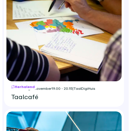
Herhalend
donderdag 5 november
19.00 - 20.15
|
TaalDigiHuis
Taalcafé