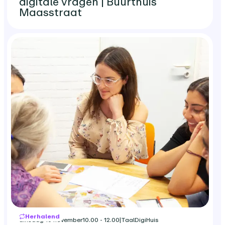
digitale vragen | Buurthuis
Maasstraat
Herhalend
dinsdag 10 november
10.00 - 12.00
|
TaalDigiHuis