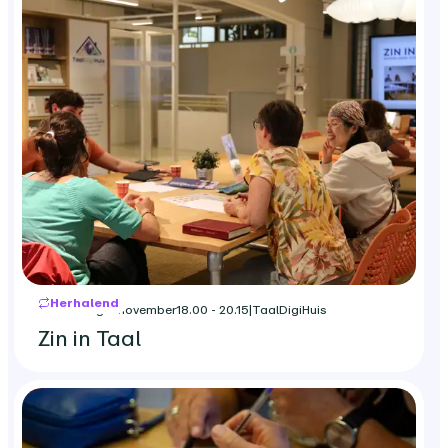
Herhalend
donderdag 5 november
18.00 - 20.15
|
TaalDigiHuis
Zin in Taal