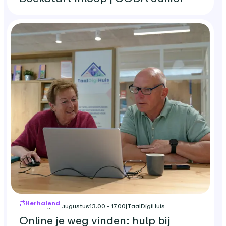
Herhalend
woensdag 26 augustus
13.00 - 17.00
|
TaalDigiHuis
Online je weg vinden: hulp bij