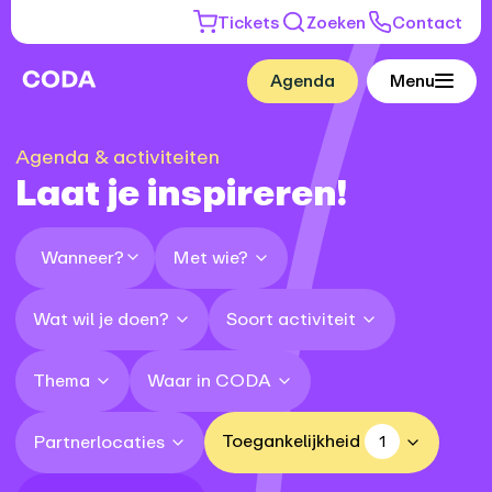
Tickets
Zoeken
Contact
Agenda
Menu
Agenda & activiteiten
Laat je inspireren!
Met wie?
Wanneer?
Wat wil je doen?
Soort activiteit
Thema
Waar in CODA
Toegankelijkheid
Partnerlocaties
1