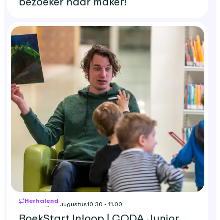
bezoeker naar maker!
Herhalend
woensdag 26 augustus
10.30 - 11.00
BoekStart Inloop | CODA Junior