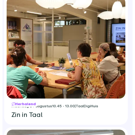
Herhalend
maandag 24 augustus
10.45 - 13.00
|
TaalDigiHuis
Zin in Taal