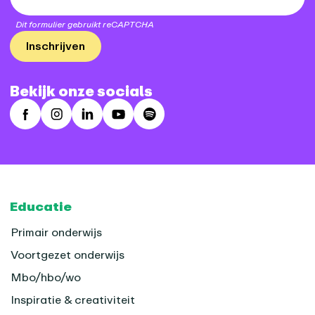
Dit formulier gebruikt reCAPTCHA
Inschrijven
Bekijk onze socials
Facebook
Instagram
LinkedIn
Youtube
Spotify
Footer
Educatie
Primair onderwijs
Voortgezet onderwijs
Mbo/hbo/wo
Inspiratie & creativiteit