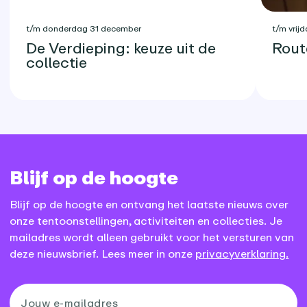
t/m donderdag 31 december
t/m vrijd
De Verdieping: keuze uit de
Rout
collectie
Blijf op de hoogte
Blijf op de hoogte en ontvang het laatste nieuws over
onze tentoonstellingen, activiteiten en collecties. Je
mailadres wordt alleen gebruikt voor het versturen van
deze nieuwsbrief. Lees meer in onze
privacyverklaring.