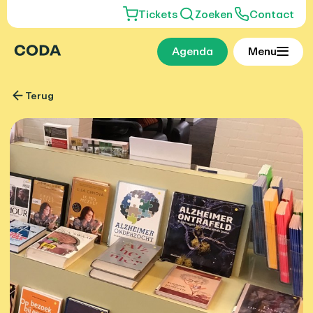
Tickets
Zoeken
Contact
Agenda
Menu
Terug