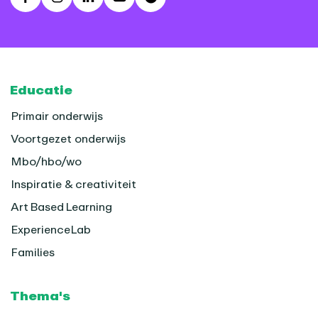
Facebook
Instagram
LinkedIn
Youtube
Spotify
Footer
Educatie
Primair onderwijs
Voortgezet onderwijs
Mbo/hbo/wo
Inspiratie & creativiteit
Art Based Learning
ExperienceLab
Families
Thema's